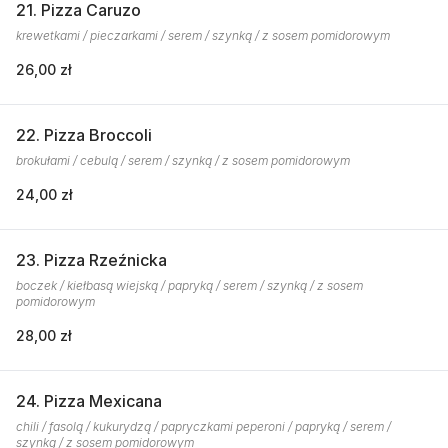
21. Pizza Caruzo
krewetkami / pieczarkami / serem / szynką / z sosem pomidorowym
26,00 zł
22. Pizza Broccoli
brokułami / cebulą / serem / szynką / z sosem pomidorowym
24,00 zł
23. Pizza Rzeźnicka
boczek / kiełbasą wiejską / papryką / serem / szynką / z sosem
pomidorowym
28,00 zł
24. Pizza Mexicana
chili / fasolą / kukurydzą / papryczkami peperoni / papryką / serem /
szynką / z sosem pomidorowym