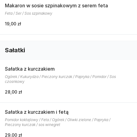
Makaron w sosie szpinakowym z serem feta
Feta / Ser / Sos szpinakowy
19,00 zł
Sałatki
Sałatka z kurczakiem
Ogórek / Kukurydza / Pieczony kurczak / Papryka / Pomidor / Sos
czosnkowy
28,00 zł
Sałatka z kurczakiem i fetą
Pomidor koktajlowy / Feta / Ogórek / Oliwki zielone / Papryka /
Pieczony kurczak / sos winegret
29,00 zł