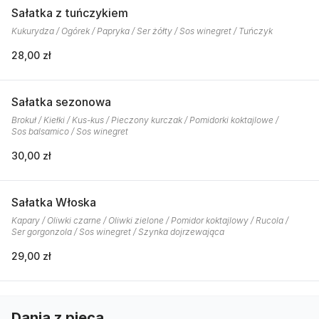
Sałatka z tuńczykiem
Kukurydza / Ogórek / Papryka / Ser żółty / Sos winegret / Tuńczyk
28,00 zł
Sałatka sezonowa
Brokuł / Kiełki / Kus-kus / Pieczony kurczak / Pomidorki koktajlowe /
Sos balsamico / Sos winegret
30,00 zł
Sałatka Włoska
Kapary / Oliwki czarne / Oliwki zielone / Pomidor koktajlowy / Rucola /
Ser gorgonzola / Sos winegret / Szynka dojrzewająca
29,00 zł
Dania z pieca