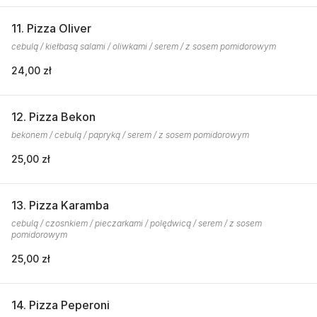
11. Pizza Oliver
cebulą / kiełbasą salami / oliwkami / serem / z sosem pomidorowym
24,00 zł
12. Pizza Bekon
bekonem / cebulą / papryką / serem / z sosem pomidorowym
25,00 zł
13. Pizza Karamba
cebulą / czosnkiem / pieczarkami / polędwicą / serem / z sosem
pomidorowym
25,00 zł
14. Pizza Peperoni