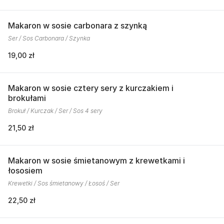
Makaron w sosie carbonara z szynką
Ser / Sos Carbonara / Szynka
19,00 zł
Makaron w sosie cztery sery z kurczakiem i
brokułami
Brokuł / Kurczak / Ser / Sos 4 sery
21,50 zł
Makaron w sosie śmietanowym z krewetkami i
łososiem
Krewetki / Sos śmietanowy / Łosoś / Ser
22,50 zł