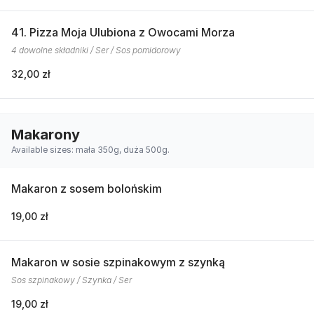
41. Pizza Moja Ulubiona z Owocami Morza
4 dowolne składniki / Ser / Sos pomidorowy
32,00 zł
Makarony
Available sizes: mała 350g, duża 500g.
Makaron z sosem bolońskim
19,00 zł
Makaron w sosie szpinakowym z szynką
Sos szpinakowy / Szynka / Ser
19,00 zł