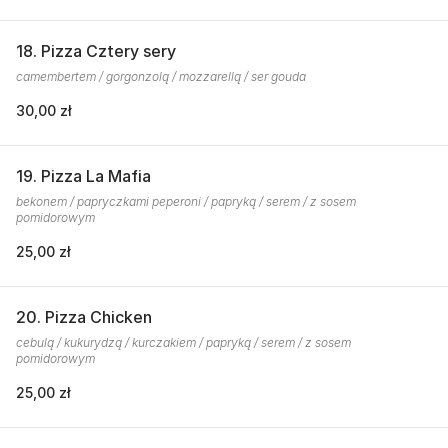
18. Pizza Cztery sery
camembertem / gorgonzolą / mozzarellą / ser gouda
30,00 zł
19. Pizza La Mafia
bekonem / papryczkami peperoni / papryką / serem / z sosem
pomidorowym
25,00 zł
20. Pizza Chicken
cebulą / kukurydzą / kurczakiem / papryką / serem / z sosem
pomidorowym
25,00 zł