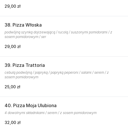
29,00 zł
38. Pizza Włoska
podwójną szynką dojrzewającą / rucolą / suszonymi pomidorami / z
sosem pomidorowym / ser
29,00 zł
39. Pizza Trattoria
cebulą podwójną / papryką / papryką peperoni / salami / serem / z
sosem pomidorowym
25,00 zł
40. Pizza Moja Ulubiona
4 dowolnymi składnikami / serem / z sosem pomidorowym
32,00 zł