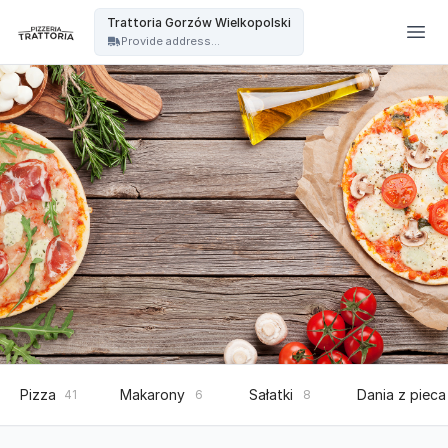
Trattoria - Trattoria Gorzów Wielkopolski
Trattoria Gorzów Wielkopolski
Provide address...
Pizza
Makarony
Sałatki
Dania z pieca
41
6
8