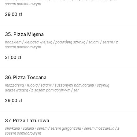
sosem pomidorowym
29,00 zł
35. Pizza Mięsna
boczkiem / kiełbasą wiejską / podwójną szynką / salami / serem / z
sosem pomidorowym
31,00 zł
36. Pizza Toscana
mozzarellą / rucolą / salami / suszonymi pomidorami / szynką
dojrzewającą / z sosem pomidorowym / ser
29,00 zł
37. Pizza Lazurowa
oliwkami / salami / serem / serem gorgonzola / serem mozzarella / z
sosem pomidorowym