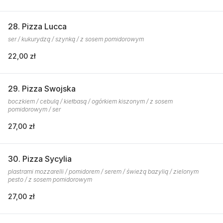
28. Pizza Lucca
ser / kukurydzą / szynką / z sosem pomidorowym
22,00 zł
29. Pizza Swojska
boczkiem / cebulą / kiełbasą / ogórkiem kiszonym / z sosem
pomidorowym / ser
27,00 zł
30. Pizza Sycylia
plastrami mozzarelli / pomidorem / serem / świeżą bazylią / zielonym
pesto / z sosem pomidorowym
27,00 zł