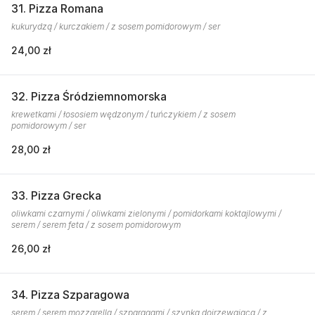
31. Pizza Romana
kukurydzą / kurczakiem / z sosem pomidorowym / ser
24,00 zł
32. Pizza Śródziemnomorska
krewetkami / łososiem wędzonym / tuńczykiem / z sosem
pomidorowym / ser
28,00 zł
33. Pizza Grecka
oliwkami czarnymi / oliwkami zielonymi / pomidorkami koktajlowymi /
serem / serem feta / z sosem pomidorowym
26,00 zł
34. Pizza Szparagowa
serem / serem mozzarella / szparagami / szynką dojrzewającą / z