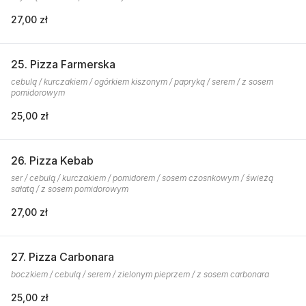
27,00 zł
25. Pizza Farmerska
cebulą / kurczakiem / ogórkiem kiszonym / papryką / serem / z sosem
pomidorowym
25,00 zł
26. Pizza Kebab
ser / cebulą / kurczakiem / pomidorem / sosem czosnkowym / świeżą
sałatą / z sosem pomidorowym
27,00 zł
27. Pizza Carbonara
boczkiem / cebulą / serem / zielonym pieprzem / z sosem carbonara
25,00 zł