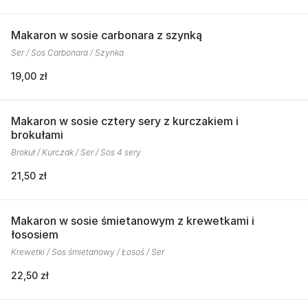
Makaron w sosie carbonara z szynką
Ser / Sos Carbonara / Szynka
19,00 zł
Makaron w sosie cztery sery z kurczakiem i
brokułami
Brokuł / Kurczak / Ser / Sos 4 sery
21,50 zł
Makaron w sosie śmietanowym z krewetkami i
łososiem
Krewetki / Sos śmietanowy / Łosoś / Ser
22,50 zł