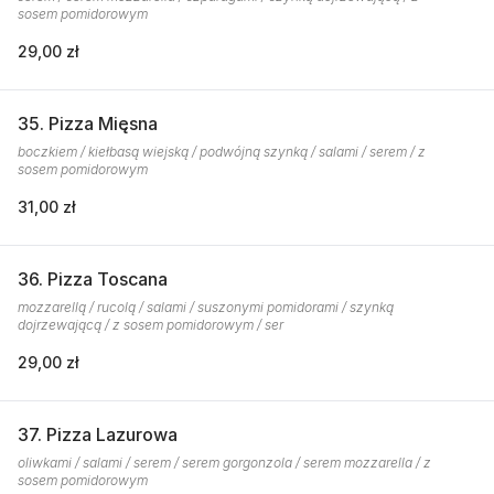
sosem pomidorowym
29,00 zł
35. Pizza Mięsna
boczkiem / kiełbasą wiejską / podwójną szynką / salami / serem / z
sosem pomidorowym
31,00 zł
36. Pizza Toscana
mozzarellą / rucolą / salami / suszonymi pomidorami / szynką
dojrzewającą / z sosem pomidorowym / ser
29,00 zł
37. Pizza Lazurowa
oliwkami / salami / serem / serem gorgonzola / serem mozzarella / z
sosem pomidorowym