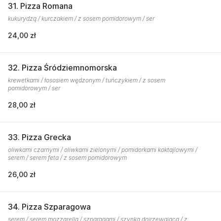
31. Pizza Romana
kukurydzą / kurczakiem / z sosem pomidorowym / ser
24,00 zł
32. Pizza Śródziemnomorska
krewetkami / łososiem wędzonym / tuńczykiem / z sosem
pomidorowym / ser
28,00 zł
33. Pizza Grecka
oliwkami czarnymi / oliwkami zielonymi / pomidorkami koktajlowymi /
serem / serem feta / z sosem pomidorowym
26,00 zł
34. Pizza Szparagowa
serem / serem mozzarella / szparagami / szynką dojrzewającą / z