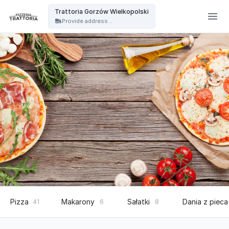
Trattoria - Trattoria Gorzów Wielkopolski
Trattoria Gorzów Wielkopolski
Provide address...
Pizza
Makarony
Sałatki
Dania z pieca
41
6
8