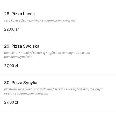
28. Pizza Lucca
ser / kukurydzą / szynką / z sosem pomidorowym
22,00 zł
29. Pizza Swojska
boczkiem / cebulą / kiełbasą / ogórkiem kiszonym / z sosem
pomidorowym / ser
27,00 zł
30. Pizza Sycylia
plastrami mozzarelli / pomidorem / serem / świeżą bazylią / zielonym
pesto / z sosem pomidorowym
27,00 zł