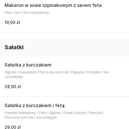
Makaron w sosie szpinakowym z serem feta
Feta / Ser / Sos szpinakowy
19,00 zł
Sałatki
Sałatka z kurczakiem
Ogórek / Kukurydza / Pieczony kurczak / Papryka / Pomidor / Sos
czosnkowy
28,00 zł
Sałatka z kurczakiem i fetą
Pomidor koktajlowy / Feta / Ogórek / Oliwki zielone / Papryka /
Pieczony kurczak / sos winegret
29,00 zł