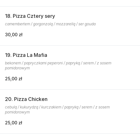
18. Pizza Cztery sery
camembertem / gorgonzolą / mozzarellą / ser gouda
30,00 zł
19. Pizza La Mafia
bekonem / papryczkami peperoni / papryką / serem / z sosem
pomidorowym
25,00 zł
20. Pizza Chicken
cebulą / kukurydzą / kurczakiem / papryką / serem / z sosem
pomidorowym
25,00 zł