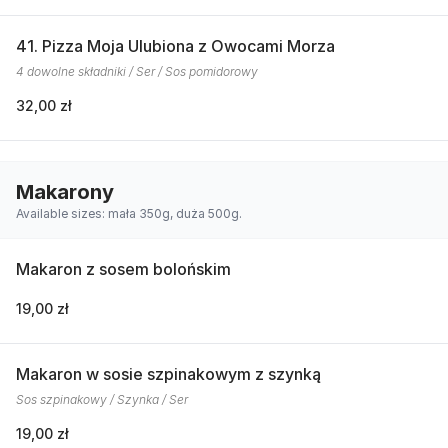
41. Pizza Moja Ulubiona z Owocami Morza
4 dowolne składniki / Ser / Sos pomidorowy
32,00 zł
Makarony
Available sizes: mała 350g, duża 500g.
Makaron z sosem bolońskim
19,00 zł
Makaron w sosie szpinakowym z szynką
Sos szpinakowy / Szynka / Ser
19,00 zł