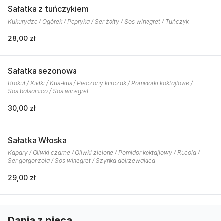
Sałatka z tuńczykiem
Kukurydza / Ogórek / Papryka / Ser żółty / Sos winegret / Tuńczyk
28,00 zł
Sałatka sezonowa
Brokuł / Kiełki / Kus-kus / Pieczony kurczak / Pomidorki koktajlowe /
Sos balsamico / Sos winegret
30,00 zł
Sałatka Włoska
Kapary / Oliwki czarne / Oliwki zielone / Pomidor koktajlowy / Rucola /
Ser gorgonzola / Sos winegret / Szynka dojrzewająca
29,00 zł
Dania z pieca