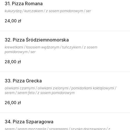
31. Pizza Romana
kukurydzą / kurczakiem / z sosem pomidorowym / ser
24,00 zł
32. Pizza Śródziemnomorska
krewetkami / łososiem wędzonym / tuńczykiem / z sosem
pomidorowym / ser
28,00 zł
33. Pizza Grecka
oliwkami czarnymi / oliwkami zielonymi / pomidorkami koktajlowymi /
serem / serem feta / z sosem pomidorowym
26,00 zł
34. Pizza Szparagowa
serem / serem mozzarella / szparagami / szynką dojrzewającą / z