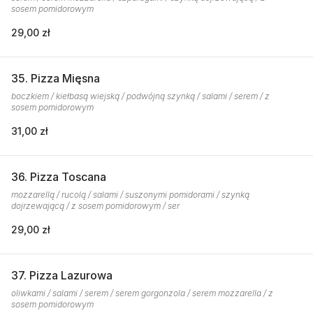
sosem pomidorowym
29,00 zł
35. Pizza Mięsna
boczkiem / kiełbasą wiejską / podwójną szynką / salami / serem / z
sosem pomidorowym
31,00 zł
36. Pizza Toscana
mozzarellą / rucolą / salami / suszonymi pomidorami / szynką
dojrzewającą / z sosem pomidorowym / ser
29,00 zł
37. Pizza Lazurowa
oliwkami / salami / serem / serem gorgonzola / serem mozzarella / z
sosem pomidorowym