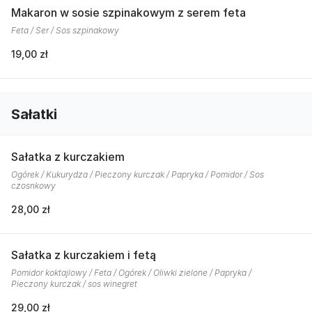
Makaron w sosie szpinakowym z serem feta
Feta / Ser / Sos szpinakowy
19,00 zł
Sałatki
Sałatka z kurczakiem
Ogórek / Kukurydza / Pieczony kurczak / Papryka / Pomidor / Sos
czosnkowy
28,00 zł
Sałatka z kurczakiem i fetą
Pomidor koktajlowy / Feta / Ogórek / Oliwki zielone / Papryka /
Pieczony kurczak / sos winegret
29,00 zł