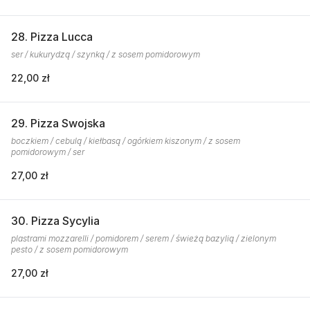
28. Pizza Lucca
ser / kukurydzą / szynką / z sosem pomidorowym
22,00 zł
29. Pizza Swojska
boczkiem / cebulą / kiełbasą / ogórkiem kiszonym / z sosem
pomidorowym / ser
27,00 zł
30. Pizza Sycylia
plastrami mozzarelli / pomidorem / serem / świeżą bazylią / zielonym
pesto / z sosem pomidorowym
27,00 zł