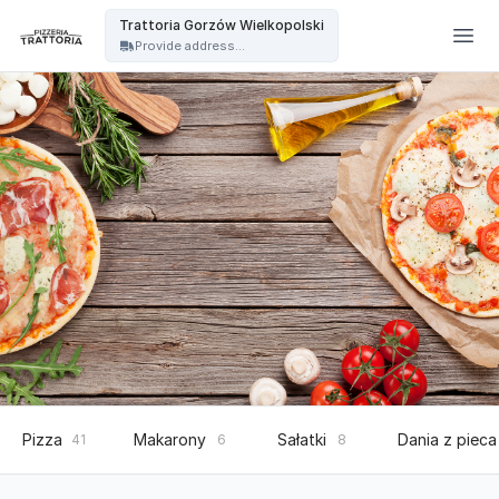
Trattoria - Trattoria Gorzów Wielkopolski
Trattoria Gorzów Wielkopolski
Provide address...
Pizza
Makarony
Sałatki
Dania z pieca
41
6
8