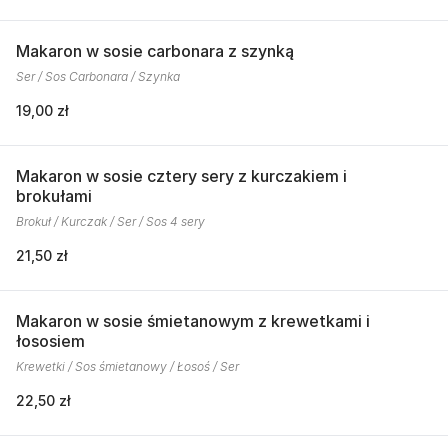
Makaron w sosie carbonara z szynką
Ser / Sos Carbonara / Szynka
19,00 zł
Makaron w sosie cztery sery z kurczakiem i
brokułami
Brokuł / Kurczak / Ser / Sos 4 sery
21,50 zł
Makaron w sosie śmietanowym z krewetkami i
łososiem
Krewetki / Sos śmietanowy / Łosoś / Ser
22,50 zł