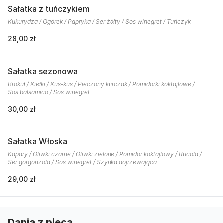
Sałatka z tuńczykiem
Kukurydza / Ogórek / Papryka / Ser żółty / Sos winegret / Tuńczyk
28,00 zł
Sałatka sezonowa
Brokuł / Kiełki / Kus-kus / Pieczony kurczak / Pomidorki koktajlowe /
Sos balsamico / Sos winegret
30,00 zł
Sałatka Włoska
Kapary / Oliwki czarne / Oliwki zielone / Pomidor koktajlowy / Rucola /
Ser gorgonzola / Sos winegret / Szynka dojrzewająca
29,00 zł
Dania z pieca