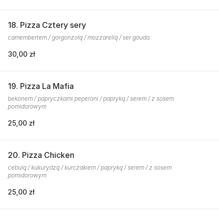
18. Pizza Cztery sery
camembertem / gorgonzolą / mozzarellą / ser gouda
30,00 zł
19. Pizza La Mafia
bekonem / papryczkami peperoni / papryką / serem / z sosem
pomidorowym
25,00 zł
20. Pizza Chicken
cebulą / kukurydzą / kurczakiem / papryką / serem / z sosem
pomidorowym
25,00 zł