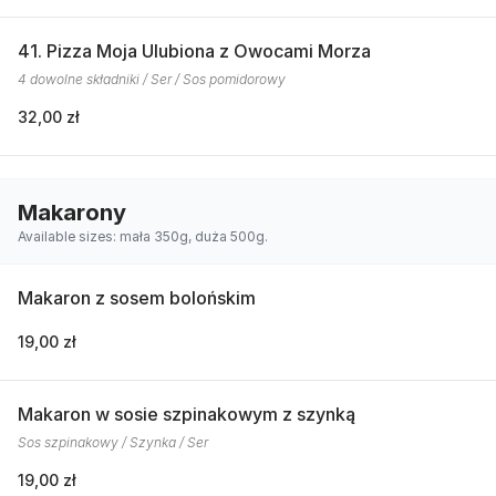
41. Pizza Moja Ulubiona z Owocami Morza
4 dowolne składniki / Ser / Sos pomidorowy
32,00 zł
Makarony
Available sizes: mała 350g, duża 500g.
Makaron z sosem bolońskim
19,00 zł
Makaron w sosie szpinakowym z szynką
Sos szpinakowy / Szynka / Ser
19,00 zł