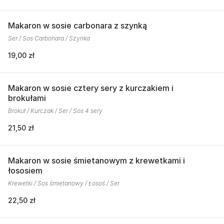
Makaron w sosie carbonara z szynką
Ser / Sos Carbonara / Szynka
19,00 zł
Makaron w sosie cztery sery z kurczakiem i
brokułami
Brokuł / Kurczak / Ser / Sos 4 sery
21,50 zł
Makaron w sosie śmietanowym z krewetkami i
łososiem
Krewetki / Sos śmietanowy / Łosoś / Ser
22,50 zł