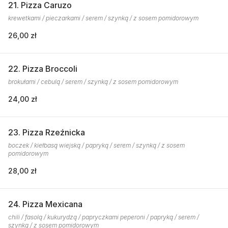
21. Pizza Caruzo
krewetkami / pieczarkami / serem / szynką / z sosem pomidorowym
26,00 zł
22. Pizza Broccoli
brokułami / cebulą / serem / szynką / z sosem pomidorowym
24,00 zł
23. Pizza Rzeźnicka
boczek / kiełbasą wiejską / papryką / serem / szynką / z sosem
pomidorowym
28,00 zł
24. Pizza Mexicana
chili / fasolą / kukurydzą / papryczkami peperoni / papryką / serem /
szynką / z sosem pomidorowym