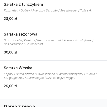
Sałatka z tuńczykiem
Kukurydza / Ogórek / Papryka / Ser żółty / Sos winegret / Tuńczyk
28,00 zł
Sałatka sezonowa
Brokuł / Kiełki / Kus-kus / Pieczony kurczak / Pomidorki koktajlowe /
Sos balsamico / Sos winegret
30,00 zł
Sałatka Włoska
Kapary / Oliwki czarne / Oliwki zielone / Pomidor koktajlowy / Rucola /
Ser gorgonzola / Sos winegret / Szynka dojrzewająca
29,00 zł
Dania z pieca