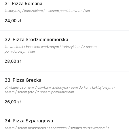
31. Pizza Romana
kukurydzą / kurczakiem / z sosem pomidorowym / ser
24,00 zł
32. Pizza Śródziemnomorska
krewetkami / łososiem wędzonym / tuńczykiem / z sosem
pomidorowym / ser
28,00 zł
33. Pizza Grecka
oliwkami czarnymi / oliwkami zielonymi / pomidorkami koktajlowymi /
serem / serem feta / z sosem pomidorowym
26,00 zł
34. Pizza Szparagowa
serem / serem mozzarella / szparagami / szynką dojrzewającą / z