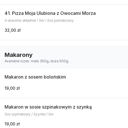
41. Pizza Moja Ulubiona z Owocami Morza
4 dowolne składniki / Ser / Sos pomidorowy
32,00 zł
Makarony
Available sizes: mała 350g, duża 500g.
Makaron z sosem bolońskim
19,00 zł
Makaron w sosie szpinakowym z szynką
Sos szpinakowy / Szynka / Ser
19,00 zł