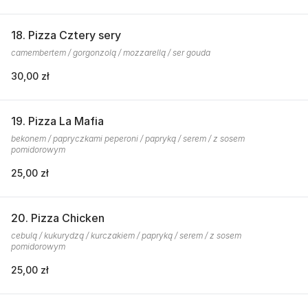
18. Pizza Cztery sery
camembertem / gorgonzolą / mozzarellą / ser gouda
30,00 zł
19. Pizza La Mafia
bekonem / papryczkami peperoni / papryką / serem / z sosem
pomidorowym
25,00 zł
20. Pizza Chicken
cebulą / kukurydzą / kurczakiem / papryką / serem / z sosem
pomidorowym
25,00 zł