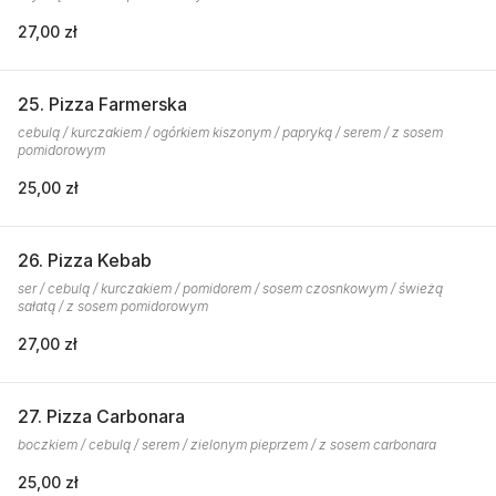
27,00 zł
25. Pizza Farmerska
cebulą / kurczakiem / ogórkiem kiszonym / papryką / serem / z sosem
pomidorowym
25,00 zł
26. Pizza Kebab
ser / cebulą / kurczakiem / pomidorem / sosem czosnkowym / świeżą
sałatą / z sosem pomidorowym
27,00 zł
27. Pizza Carbonara
boczkiem / cebulą / serem / zielonym pieprzem / z sosem carbonara
25,00 zł