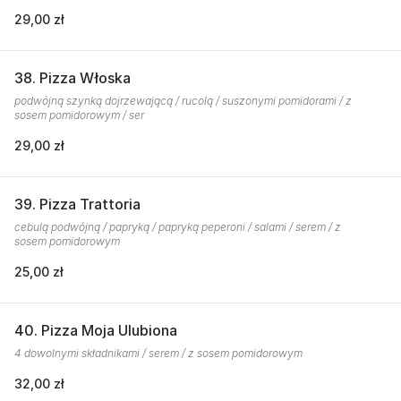
29,00 zł
38. Pizza Włoska
podwójną szynką dojrzewającą / rucolą / suszonymi pomidorami / z
sosem pomidorowym / ser
29,00 zł
39. Pizza Trattoria
cebulą podwójną / papryką / papryką peperoni / salami / serem / z
sosem pomidorowym
25,00 zł
40. Pizza Moja Ulubiona
4 dowolnymi składnikami / serem / z sosem pomidorowym
32,00 zł