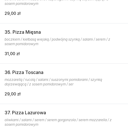
sosem pomidorowym
29,00 zł
35. Pizza Mięsna
boczkiem / kiełbasą wiejską / podwójną szynką / salami / serem / z
sosem pomidorowym
31,00 zł
36. Pizza Toscana
mozzarellą / rucolą / salami / suszonymi pomidorami / szynką
dojrzewającą / z sosem pomidorowym / ser
29,00 zł
37. Pizza Lazurowa
oliwkami / salami / serem / serem gorgonzola / serem mozzarella / z
sosem pomidorowym