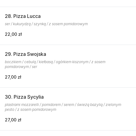
28. Pizza Lucca
ser / kukurydzą / szynką / z sosem pomidorowym
22,00 zł
29. Pizza Swojska
boczkiem / cebulą / kiełbasą / ogórkiem kiszonym / z sosem
pomidorowym / ser
27,00 zł
30. Pizza Sycylia
plastrami mozzarelli / pomidorem / serem / świeżą bazylią / zielonym
pesto / z sosem pomidorowym
27,00 zł