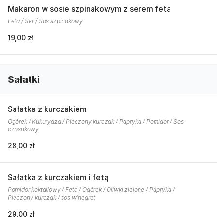
Makaron w sosie szpinakowym z serem feta
Feta / Ser / Sos szpinakowy
19,00 zł
Sałatki
Sałatka z kurczakiem
Ogórek / Kukurydza / Pieczony kurczak / Papryka / Pomidor / Sos
czosnkowy
28,00 zł
Sałatka z kurczakiem i fetą
Pomidor koktajlowy / Feta / Ogórek / Oliwki zielone / Papryka /
Pieczony kurczak / sos winegret
29,00 zł