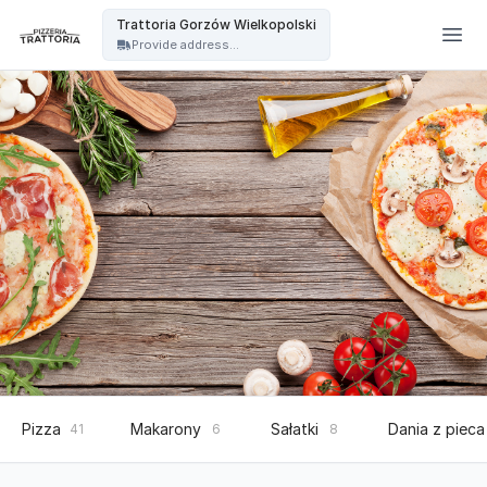
Trattoria - Trattoria Gorzów Wielkopolski
Trattoria Gorzów Wielkopolski
Provide address...
Pizza
Makarony
Sałatki
Dania z pieca
41
6
8