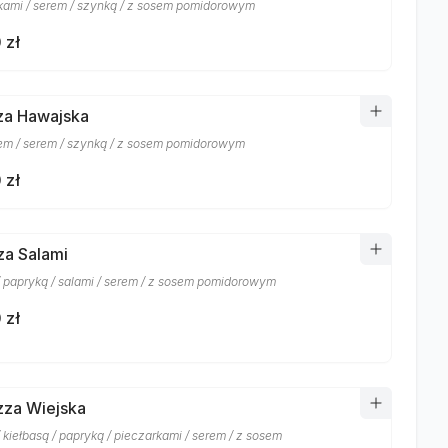
kami / serem / szynką / z sosem pomidorowym
 zł
zza Hawajska
m / serem / szynką / z sosem pomidorowym
 zł
zza Salami
/ papryką / salami / serem / z sosem pomidorowym
 zł
izza Wiejska
 kiełbasą / papryką / pieczarkami / serem / z sosem