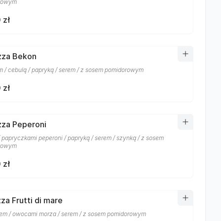
rowym
 zł
izza Bekon
 / cebulą / papryką / serem / z sosem pomidorowym
 zł
izza Peperoni
/ papryczkami peperoni / papryką / serem / szynką / z sosem
rowym
 zł
zza Frutti di mare
em / owocami morza / serem / z sosem pomidorowym