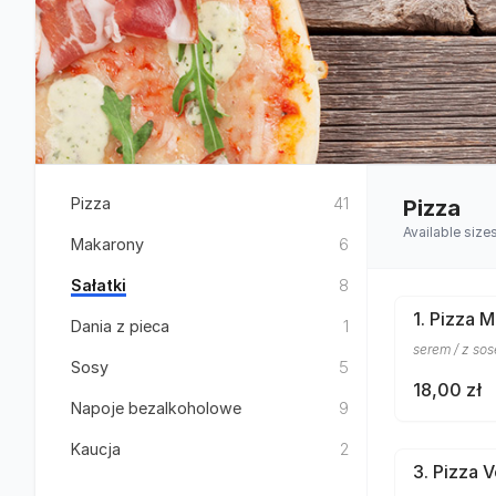
Pizza
41
Pizza
Available size
Makarony
6
Sałatki
8
1. Pizza 
Dania z pieca
1
serem / z s
Sosy
5
18,00 zł
Napoje bezalkoholowe
9
Kaucja
2
3. Pizza 