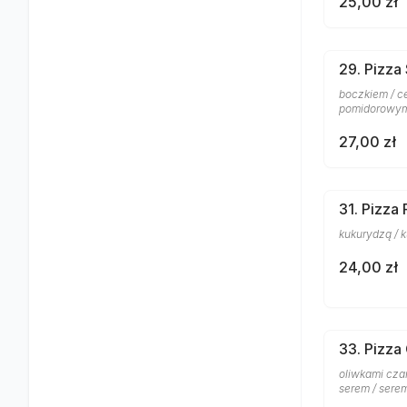
25,00 zł
29. Pizza
boczkiem / ce
pomidorowym 
27,00 zł
31. Pizza
kukurydzą / 
24,00 zł
33. Pizza
oliwkami czar
serem / sere