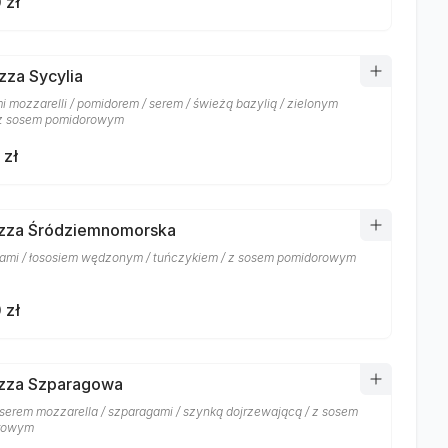
 zł
izza Sycylia
mi mozzarelli / pomidorem / serem / świeżą bazylią / zielonym
 z sosem pomidorowym
 zł
izza Śródziemnomorska
ami / łososiem wędzonym / tuńczykiem / z sosem pomidorowym
 zł
izza Szparagowa
 serem mozzarella / szparagami / szynką dojrzewającą / z sosem
rowym