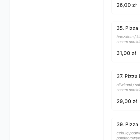
26,00 zł
35. Pizza
boczkiem / ki
sosem pomi
31,00 zł
37. Pizza
oliwkami / sa
sosem pomi
29,00 zł
39. Pizza 
cebulą podwój
pomidorowy