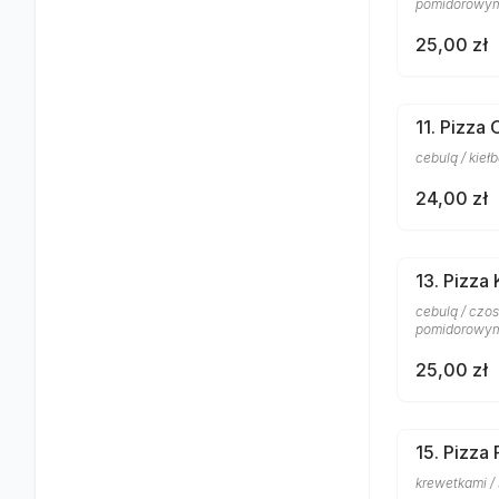
pomidorowy
25,00 zł
11. Pizza 
cebulą / kieł
24,00 zł
13. Pizza
cebulą / czos
pomidorowy
25,00 zł
15. Pizza
krewetkami /