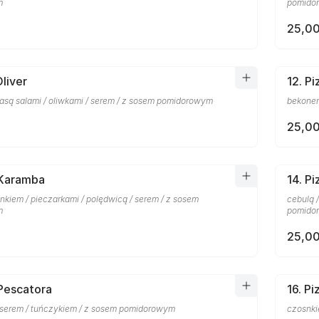
m
pomido
25,00
Oliver
12. P
basą salami / oliwkami / serem / z sosem pomidorowym
bekonem
25,00
 Karamba
14. P
nkiem / pieczarkami / polędwicą / serem / z sosem
cebulą 
m
pomido
25,00
 Pescatora
16. Pi
 serem / tuńczykiem / z sosem pomidorowym
czosnki