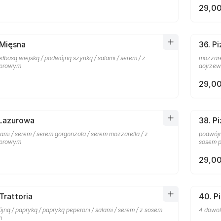
29,00
 Mięsna
36. P
ełbasą wiejską / podwójną szynką / salami / serem / z
mozzare
dorowym
dojrzew
29,00
 Lazurowa
38. P
lami / serem / serem gorgonzola / serem mozzarella / z
podwójn
dorowym
sosem p
29,00
Trattoria
40. P
ną / papryką / papryką peperoni / salami / serem / z sosem
4 dowol
m