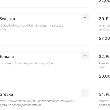
22,00
 Swojska
30. P
bulą / kiełbasą / ogórkiem kiszonym / z sosem
plastra
/ ser
pesto /
27,00
 Romana
32. P
kurczakiem / z sosem pomidorowym / ser
krewetk
/ ser
28,00
 Grecka
34. P
nymi / oliwkami zielonymi / pomidorkami koktajlowymi /
serem /
m feta / z sosem pomidorowym
pomido