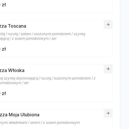
 zł
izza Toscana
llą / rucolą / salami / suszonymi pomidorami / szynką
ającą / z sosem pomidorowym / ser
 zł
izza Włoska
ą szynką dojrzewającą / rucolą / suszonymi pomidorami / z
omidorowym / ser
 zł
izza Moja Ulubiona
nymi składnikami / serem / z sosem pomidorowym