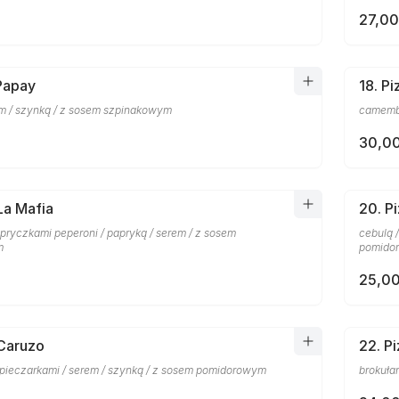
27,00
 Papay
18. P
em / szynką / z sosem szpinakowym
camembe
30,00
La Mafia
20. P
pryczkami peperoni / papryką / serem / z sosem
cebulą 
m
pomido
25,00
 Caruzo
22. P
 pieczarkami / serem / szynką / z sosem pomidorowym
brokuła