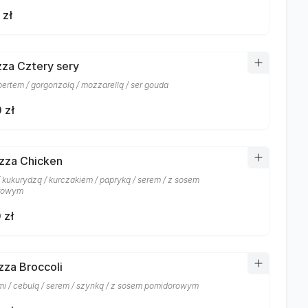
 zł
izza Cztery sery
rtem / gorgonzolą / mozzarellą / ser gouda
 zł
izza Chicken
/ kukurydzą / kurczakiem / papryką / serem / z sosem
rowym
 zł
izza Broccoli
mi / cebulą / serem / szynką / z sosem pomidorowym