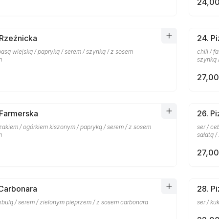
24,00
 Rzeźnicka
24. P
basą wiejską / papryką / serem / szynką / z sosem
chili / 
m
szynką 
27,00
 Farmerska
26. P
zakiem / ogórkiem kiszonym / papryką / serem / z sosem
ser / c
m
sałatą 
27,00
 Carbonara
28. P
ebulą / serem / zielonym pieprzem / z sosem carbonara
ser / k