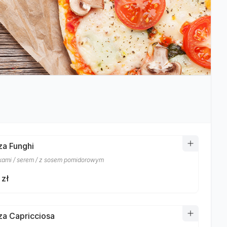
za Funghi
kami / serem / z sosem pomidorowym
 zł
zza Capricciosa