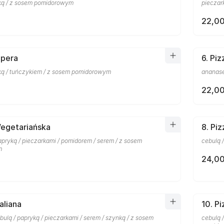
ką / z sosem pomidorowym
pieczar
22,00
Opera
6. Pi
ką / tuńczykiem / z sosem pomidorowym
ananase
22,00
Wegetariańska
8. Pi
apryką / pieczarkami / pomidorem / serem / z sosem
cebulą 
m
24,00
taliana
10. P
ulą / papryką / pieczarkami / serem / szynką / z sosem
cebulą /