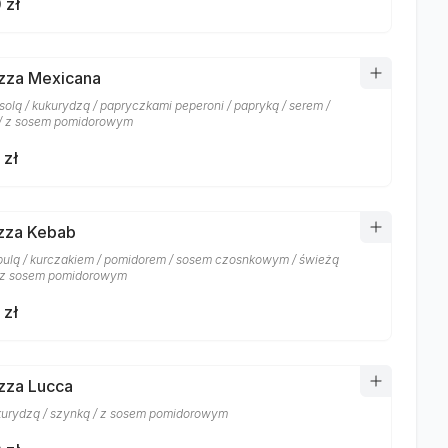
 zł
izza Mexicana
fasolą / kukurydzą / papryczkami peperoni / papryką / serem /
/ z sosem pomidorowym
 zł
izza Kebab
ebulą / kurczakiem / pomidorem / sosem czosnkowym / świeżą
/ z sosem pomidorowym
 zł
izza Lucca
ukurydzą / szynką / z sosem pomidorowym