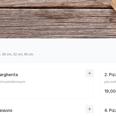
s: 26 cm, 32 cm, 45 cm.
Margherita
2. Piz
osem pomidorowym
pieczar
19,00
Vesuvio
4. Pi