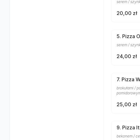
serem / szyn
20,00 zł
5. Pizza 
serem / szyn
24,00 zł
7. Pizza 
brokułami / p
pomidorowy
25,00 zł
9. Pizza I
bekonem / ceb