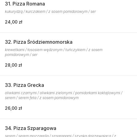
31. Pizza Romana
kukurydzą / kurczakiem / z sosem pomidorowym / ser
24,00 zł
32. Pizza Śródziemnomorska
krewetkami / łososiem wędzonym / tuńczykiem / z sosem
pomidorowym / ser
28,00 zł
33. Pizza Grecka
oliwkami czarnymi / oliwkami zielonymi / pomidorkami koktajlowymi /
serem / serem feta / z sosem pomidorowym
26,00 zł
34. Pizza Szparagowa
serem / serem mozzarella / szparagami / szynką dojrzewającą / z