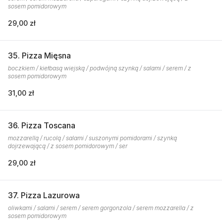
sosem pomidorowym
29,00 zł
35. Pizza Mięsna
boczkiem / kiełbasą wiejską / podwójną szynką / salami / serem / z
sosem pomidorowym
31,00 zł
36. Pizza Toscana
mozzarellą / rucolą / salami / suszonymi pomidorami / szynką
dojrzewającą / z sosem pomidorowym / ser
29,00 zł
37. Pizza Lazurowa
oliwkami / salami / serem / serem gorgonzola / serem mozzarella / z
sosem pomidorowym