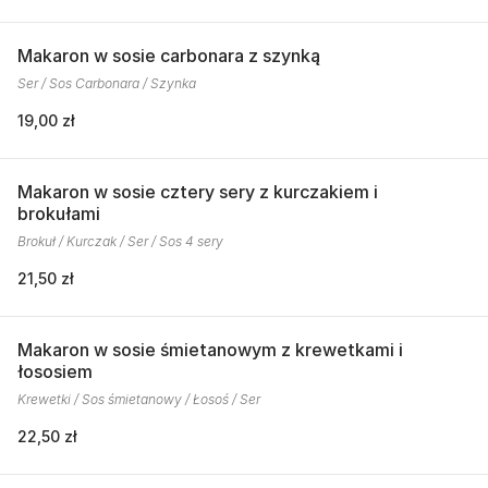
Makaron w sosie carbonara z szynką
Ser / Sos Carbonara / Szynka
19,00 zł
Makaron w sosie cztery sery z kurczakiem i
brokułami
Brokuł / Kurczak / Ser / Sos 4 sery
21,50 zł
Makaron w sosie śmietanowym z krewetkami i
łososiem
Krewetki / Sos śmietanowy / Łosoś / Ser
22,50 zł