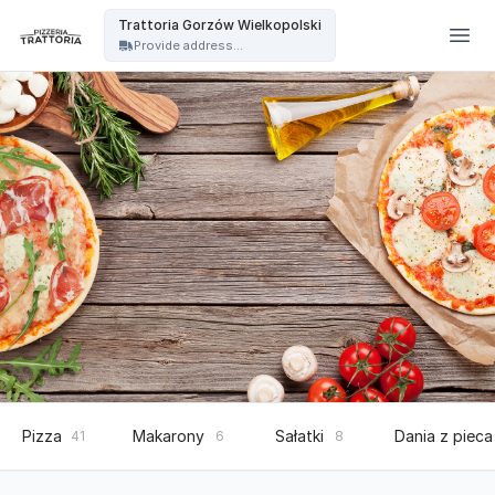
Trattoria - Trattoria Gorzów Wielkopolski
Trattoria Gorzów Wielkopolski
Provide address...
Pizza
Makarony
Sałatki
Dania z pieca
41
6
8