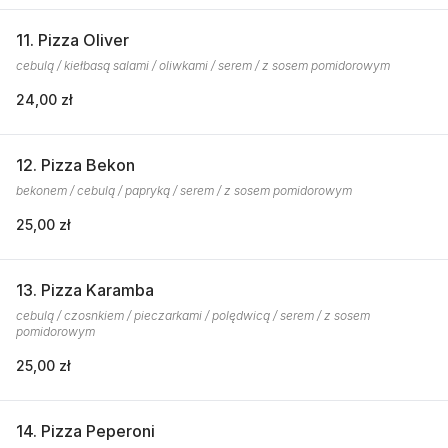
11. Pizza Oliver
cebulą / kiełbasą salami / oliwkami / serem / z sosem pomidorowym
24,00 zł
12. Pizza Bekon
bekonem / cebulą / papryką / serem / z sosem pomidorowym
25,00 zł
13. Pizza Karamba
cebulą / czosnkiem / pieczarkami / polędwicą / serem / z sosem
pomidorowym
25,00 zł
14. Pizza Peperoni