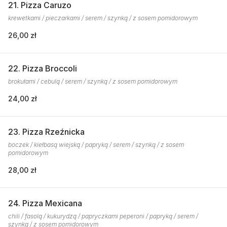
21. Pizza Caruzo
krewetkami / pieczarkami / serem / szynką / z sosem pomidorowym
26,00 zł
22. Pizza Broccoli
brokułami / cebulą / serem / szynką / z sosem pomidorowym
24,00 zł
23. Pizza Rzeźnicka
boczek / kiełbasą wiejską / papryką / serem / szynką / z sosem
pomidorowym
28,00 zł
24. Pizza Mexicana
chili / fasolą / kukurydzą / papryczkami peperoni / papryką / serem /
szynką / z sosem pomidorowym