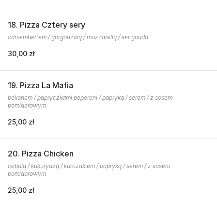
18. Pizza Cztery sery
camembertem / gorgonzolą / mozzarellą / ser gouda
30,00 zł
19. Pizza La Mafia
bekonem / papryczkami peperoni / papryką / serem / z sosem
pomidorowym
25,00 zł
20. Pizza Chicken
cebulą / kukurydzą / kurczakiem / papryką / serem / z sosem
pomidorowym
25,00 zł