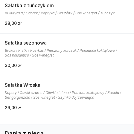
Sałatka z tuńczykiem
Kukurydza / Ogórek / Papryka / Ser żółty / Sos winegret / Tuńczyk
28,00 zł
Sałatka sezonowa
Brokuł / Kiełki / Kus-kus / Pieczony kurczak / Pomidorki koktajlowe /
Sos balsamico / Sos winegret
30,00 zł
Sałatka Włoska
Kapary / Oliwki czarne / Oliwki zielone / Pomidor koktajlowy / Rucola /
Ser gorgonzola / Sos winegret / Szynka dojrzewająca
29,00 zł
Dania z pieca