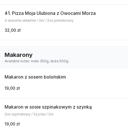
41. Pizza Moja Ulubiona z Owocami Morza
4 dowolne składniki / Ser / Sos pomidorowy
32,00 zł
Makarony
Available sizes: mała 350g, duża 500g.
Makaron z sosem bolońskim
19,00 zł
Makaron w sosie szpinakowym z szynką
Sos szpinakowy / Szynka / Ser
19,00 zł