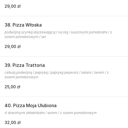
29,00 zł
38. Pizza Włoska
podwójną szynką dojrzewającą / rucolą / suszonymi pomidorami / z
sosem pomidorowym / ser
29,00 zł
39. Pizza Trattoria
cebulą podwójną / papryką / papryką peperoni / salami / serem / z
sosem pomidorowym
25,00 zł
40. Pizza Moja Ulubiona
4 dowolnymi składnikami / serem / z sosem pomidorowym
32,00 zł