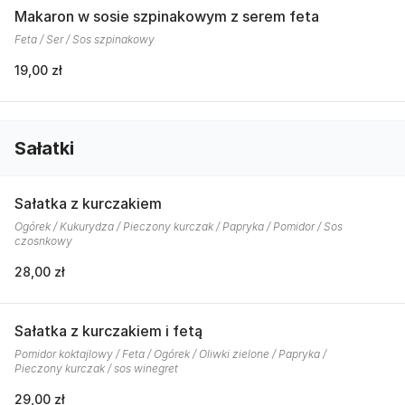
Makaron w sosie szpinakowym z serem feta
Feta / Ser / Sos szpinakowy
19,00 zł
Sałatki
Sałatka z kurczakiem
Ogórek / Kukurydza / Pieczony kurczak / Papryka / Pomidor / Sos
czosnkowy
28,00 zł
Sałatka z kurczakiem i fetą
Pomidor koktajlowy / Feta / Ogórek / Oliwki zielone / Papryka /
Pieczony kurczak / sos winegret
29,00 zł