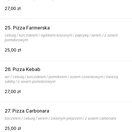
27,00 zł
25. Pizza Farmerska
cebulą / kurczakiem / ogórkiem kiszonym / papryką / serem / z sosem
pomidorowym
25,00 zł
26. Pizza Kebab
ser / cebulą / kurczakiem / pomidorem / sosem czosnkowym / świeżą
sałatą / z sosem pomidorowym
27,00 zł
27. Pizza Carbonara
boczkiem / cebulą / serem / zielonym pieprzem / z sosem carbonara
25,00 zł