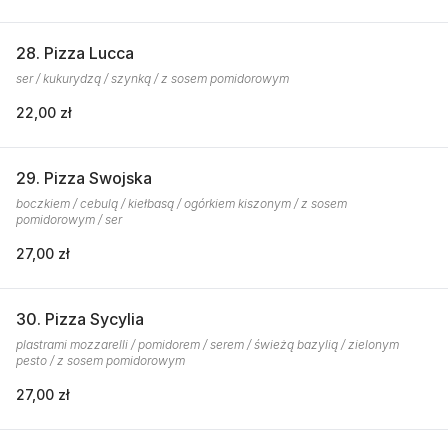
28. Pizza Lucca
ser / kukurydzą / szynką / z sosem pomidorowym
22,00 zł
29. Pizza Swojska
boczkiem / cebulą / kiełbasą / ogórkiem kiszonym / z sosem
pomidorowym / ser
27,00 zł
30. Pizza Sycylia
plastrami mozzarelli / pomidorem / serem / świeżą bazylią / zielonym
pesto / z sosem pomidorowym
27,00 zł