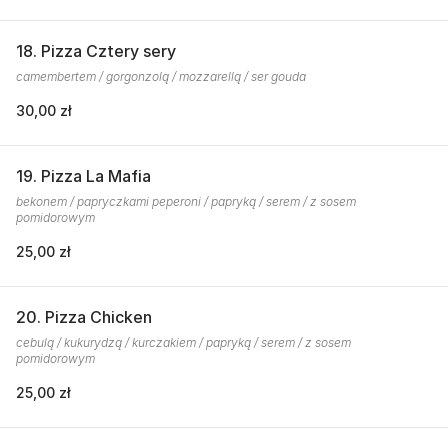
18. Pizza Cztery sery
camembertem / gorgonzolą / mozzarellą / ser gouda
30,00 zł
19. Pizza La Mafia
bekonem / papryczkami peperoni / papryką / serem / z sosem
pomidorowym
25,00 zł
20. Pizza Chicken
cebulą / kukurydzą / kurczakiem / papryką / serem / z sosem
pomidorowym
25,00 zł