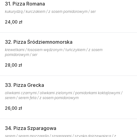
31. Pizza Romana
kukurydzą / kurczakiem / z sosem pomidorowym / ser
24,00 zł
32. Pizza Śródziemnomorska
krewetkami / łososiem wędzonym / tuńczykiem / z sosem
pomidorowym / ser
28,00 zł
33. Pizza Grecka
oliwkami czarnymi / oliwkami zielonymi / pomidorkami koktajlowymi /
serem / serem feta / z sosem pomidorowym
26,00 zł
34. Pizza Szparagowa
serem / serem mozzarella / szparagami / szynką dojrzewającą / z