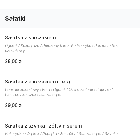
Sałatki
Sałatka z kurczakiem
Ogórek / Kukurydza / Pieczony kurczak / Papryka / Pomidor / Sos
czosnkowy
28,00 zł
Sałatka z kurczakiem i fetą
Pomidor koktajlowy / Feta / Ogórek / Oliwki zielone / Papryka /
Pieczony kurczak / sos winegret
29,00 zł
Sałatka z szynką i żółtym serem
Kukurydza / Ogórek / Papryka / Ser żółty / Sos winegret / Szynka