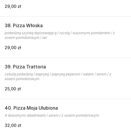
29,00 zł
38. Pizza Włoska
podwójną szynką dojrzewającą / rucolą / suszonymi pomidorami / z
sosem pomidorowym / ser
29,00 zł
39. Pizza Trattoria
cebulą podwójną / papryką / papryką peperoni / salami / serem / z
sosem pomidorowym
25,00 zł
40. Pizza Moja Ulubiona
4 dowolnymi składnikami / serem / z sosem pomidorowym
32,00 zł