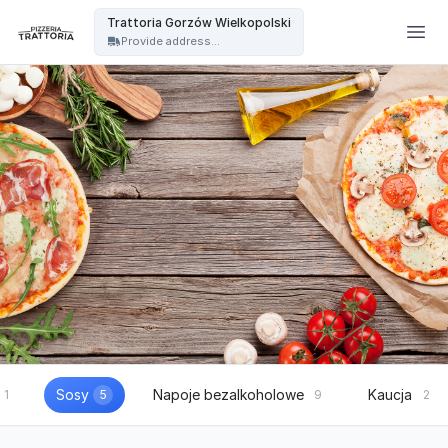
Trattoria - Trattoria Gorzów Wielkopolski
Trattoria Gorzów Wielkopolski
Provide address...
Sosy
Napoje bezalkoholowe
Kaucja
1
5
9
2