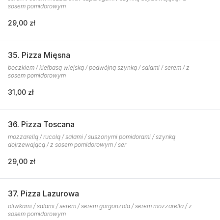
sosem pomidorowym
29,00 zł
35. Pizza Mięsna
boczkiem / kiełbasą wiejską / podwójną szynką / salami / serem / z
sosem pomidorowym
31,00 zł
36. Pizza Toscana
mozzarellą / rucolą / salami / suszonymi pomidorami / szynką
dojrzewającą / z sosem pomidorowym / ser
29,00 zł
37. Pizza Lazurowa
oliwkami / salami / serem / serem gorgonzola / serem mozzarella / z
sosem pomidorowym