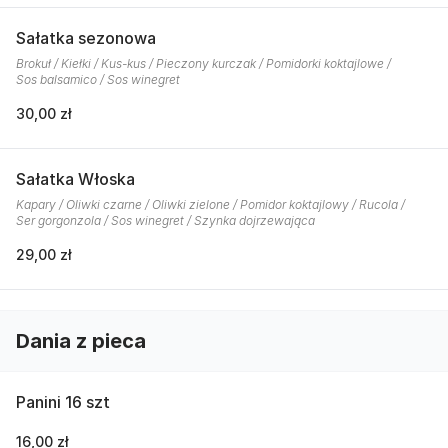
Sałatka sezonowa
Brokuł / Kiełki / Kus-kus / Pieczony kurczak / Pomidorki koktajlowe /
Sos balsamico / Sos winegret
30,00 zł
Sałatka Włoska
Kapary / Oliwki czarne / Oliwki zielone / Pomidor koktajlowy / Rucola /
Ser gorgonzola / Sos winegret / Szynka dojrzewająca
29,00 zł
Dania z pieca
Panini 16 szt
16,00 zł