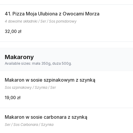
41. Pizza Moja Ulubiona z Owocami Morza
4 dowolne składniki / Ser / Sos pomidorowy
32,00 zł
Makarony
Available sizes: mała 350g, duża 500g.
Makaron w sosie szpinakowym z szynką
Sos szpinakowy / Szynka / Ser
19,00 zł
Makaron w sosie carbonara z szynką
Ser / Sos Carbonara / Szynka