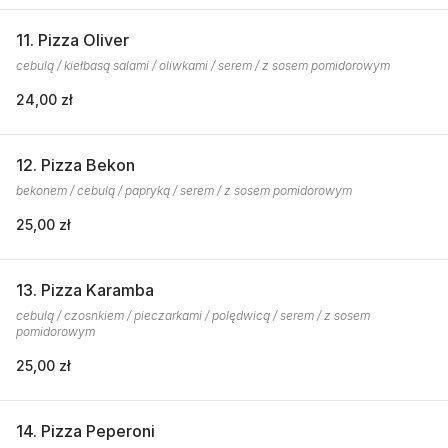
11. Pizza Oliver
cebulą / kiełbasą salami / oliwkami / serem / z sosem pomidorowym
24,00 zł
12. Pizza Bekon
bekonem / cebulą / papryką / serem / z sosem pomidorowym
25,00 zł
13. Pizza Karamba
cebulą / czosnkiem / pieczarkami / polędwicą / serem / z sosem
pomidorowym
25,00 zł
14. Pizza Peperoni