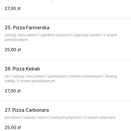
27,00 zł
25. Pizza Farmerska
cebulą / kurczakiem / ogórkiem kiszonym / papryką / serem / z sosem
pomidorowym
25,00 zł
26. Pizza Kebab
ser / cebulą / kurczakiem / pomidorem / sosem czosnkowym / świeżą
sałatą / z sosem pomidorowym
27,00 zł
27. Pizza Carbonara
boczkiem / cebulą / serem / zielonym pieprzem / z sosem carbonara
25,00 zł