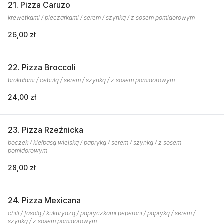
21. Pizza Caruzo
krewetkami / pieczarkami / serem / szynką / z sosem pomidorowym
26,00 zł
22. Pizza Broccoli
brokułami / cebulą / serem / szynką / z sosem pomidorowym
24,00 zł
23. Pizza Rzeźnicka
boczek / kiełbasą wiejską / papryką / serem / szynką / z sosem
pomidorowym
28,00 zł
24. Pizza Mexicana
chili / fasolą / kukurydzą / papryczkami peperoni / papryką / serem /
szynką / z sosem pomidorowym