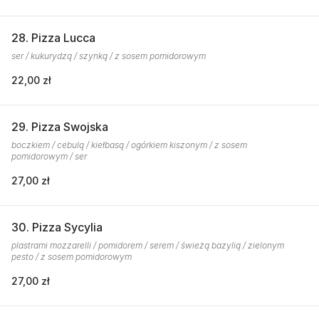
28. Pizza Lucca
ser / kukurydzą / szynką / z sosem pomidorowym
22,00 zł
29. Pizza Swojska
boczkiem / cebulą / kiełbasą / ogórkiem kiszonym / z sosem
pomidorowym / ser
27,00 zł
30. Pizza Sycylia
plastrami mozzarelli / pomidorem / serem / świeżą bazylią / zielonym
pesto / z sosem pomidorowym
27,00 zł