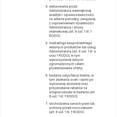
realizowania przez
Administratora wewnętrznej
analityki i sprawozdawczości
na własne potrzeby, związanej
z usprawnieniem działalności
Administratora i strony
internetowej (art. 6 ust. 1 lit. f
RODO);
marketingu bezpośredniego
własnych produktów lub usług
Administratora (art. 6 ust. 1 lit. a
oraz f RODO), w tym
wykorzystanie danych
zgromadzonych celem
przedstawienia oferty;
badania satysfakcji klienta, w
tym zbierania ocen i opinii po
wykonanej dostawie oraz
przydzielanie rabatów za
wzięcie udziału w badania (art.
6 ust. 1 lit. f RODO);
dochodzenia swoich praw lub
ochrony przed roszczeniami
(art. 6 ust. 1 lit. f RODO).