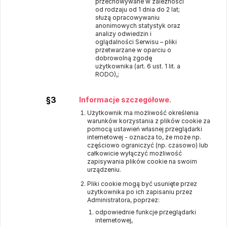
przechowywane w zależności
od rodzaju od 1 dnia do 2 lat;
służą opracowywaniu
anonimowych statystyk oraz
analizy odwiedzin i
oglądalności Serwisu – pliki
przetwarzane w oparciu o
dobrowolną zgodę
użytkownika (art. 6 ust. 1 lit. a
RODO),;
§3
Informacje szczegółowe.
Użytkownik ma możliwość określenia
warunków korzystania z plików cookie za
pomocą ustawień własnej przeglądarki
internetowej - oznacza to, że może np.
częściowo ograniczyć (np. czasowo) lub
całkowicie wyłączyć możliwość
zapisywania plików cookie na swoim
urządzeniu.
Pliki cookie mogą być usunięte przez
użytkownika po ich zapisaniu przez
Administratora, poprzez:
odpowiednie funkcje przeglądarki
internetowej,