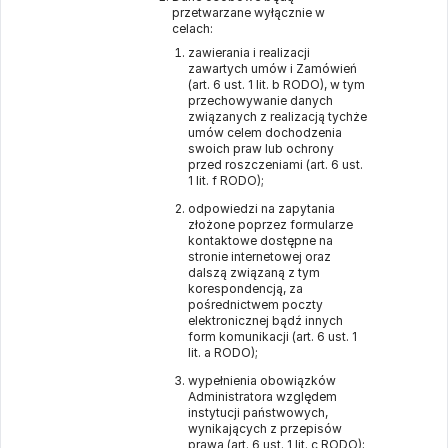
przetwarzane wyłącznie w
celach:
zawierania i realizacji
zawartych umów i Zamówień
(art. 6 ust. 1 lit. b RODO), w tym
przechowywanie danych
związanych z realizacją tychże
umów celem dochodzenia
swoich praw lub ochrony
przed roszczeniami (art. 6 ust.
1 lit. f RODO);
odpowiedzi na zapytania
złożone poprzez formularze
kontaktowe dostępne na
stronie internetowej oraz
dalszą związaną z tym
korespondencją, za
pośrednictwem poczty
elektronicznej bądź innych
form komunikacji (art. 6 ust. 1
lit. a RODO);
wypełnienia obowiązków
Administratora względem
instytucji państwowych,
wynikających z przepisów
prawa (art. 6 ust. 1 lit. c RODO);