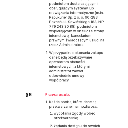
podmiotom dostarczającym i
obsługującym systemy lub
rozwiązania informatyczne (m.in.
Papukurier Sp. z o. o. 60-283
Poznań, ul. Sowińskiego 18A, NIP
779 243 30 88), podmiotom
wspierającym w obsłudze strony
internetowej, kancelariom
prawnym świadczącym usługi na
rzecz Administratora.
W przypadku dokonania zakupu
dane będą przekazywane
operatorom płatności
internetowych, z którymi
administrator zawarł
odpowiednie umowy
współpracy.
§6
Prawa osób.
Każda osoba, której dane są
przetwarzane ma możliwość:
wycofania zgody wobec
przetwarzania;
żądania dostępu do swoich