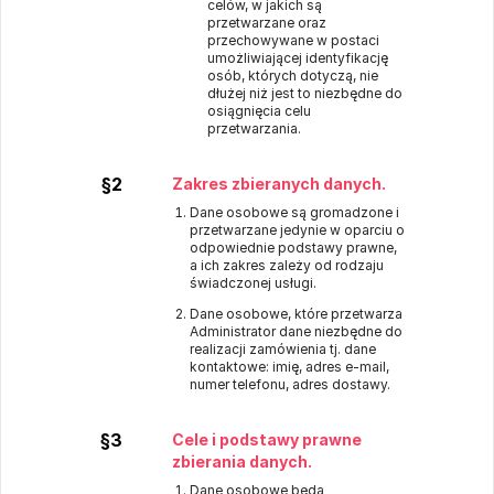
celów, w jakich są
przetwarzane oraz
przechowywane w postaci
umożliwiającej identyfikację
osób, których dotyczą, nie
dłużej niż jest to niezbędne do
osiągnięcia celu
przetwarzania.
§2
Zakres zbieranych danych.
Dane osobowe są gromadzone i
przetwarzane jedynie w oparciu o
odpowiednie podstawy prawne,
a ich zakres zależy od rodzaju
świadczonej usługi.
Dane osobowe, które przetwarza
Administrator dane niezbędne do
realizacji zamówienia tj. dane
kontaktowe: imię, adres e-mail,
numer telefonu, adres dostawy.
§3
Cele i podstawy prawne
zbierania danych.
Dane osobowe będą