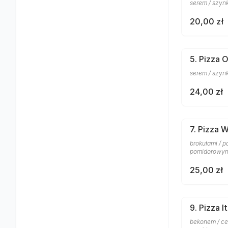
serem / szyn
20,00 zł
5. Pizza 
serem / szyn
24,00 zł
7. Pizza 
brokułami / p
pomidorowy
25,00 zł
9. Pizza I
bekonem / ceb