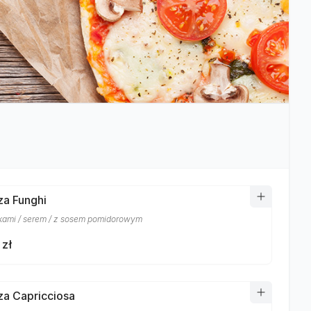
za Funghi
kami / serem / z sosem pomidorowym
 zł
zza Capricciosa