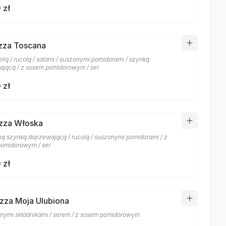
 zł
izza Toscana
llą / rucolą / salami / suszonymi pomidorami / szynką
ającą / z sosem pomidorowym / ser
 zł
izza Włoska
ą szynką dojrzewającą / rucolą / suszonymi pomidorami / z
omidorowym / ser
 zł
izza Moja Ulubiona
nymi składnikami / serem / z sosem pomidorowym