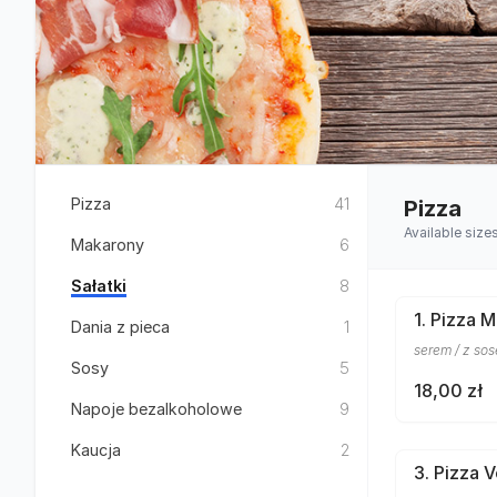
Pizza
41
Pizza
Available size
Makarony
6
Sałatki
8
1. Pizza 
Dania z pieca
1
serem / z s
Sosy
5
18,00 zł
Napoje bezalkoholowe
9
Kaucja
2
3. Pizza 