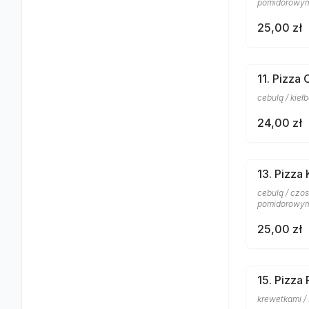
pomidorowy
25,00 zł
11. Pizza 
cebulą / kieł
24,00 zł
13. Pizza
cebulą / czos
pomidorowy
25,00 zł
15. Pizza
krewetkami /