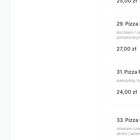
25,00 zł
29. Pizza
boczkiem / ce
pomidorowym 
27,00 zł
31. Pizza
kukurydzą / 
24,00 zł
33. Pizza
oliwkami czar
serem / sere