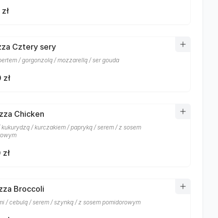
 zł
izza Cztery sery
rtem / gorgonzolą / mozzarellą / ser gouda
 zł
izza Chicken
/ kukurydzą / kurczakiem / papryką / serem / z sosem
rowym
 zł
izza Broccoli
mi / cebulą / serem / szynką / z sosem pomidorowym