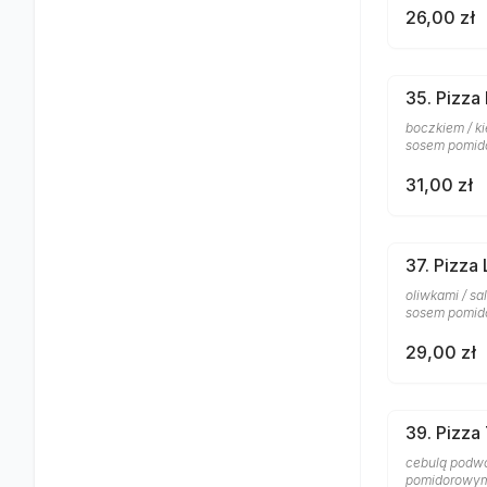
26,00 zł
35. Pizza
boczkiem / ki
sosem pomi
31,00 zł
37. Pizza
oliwkami / sa
sosem pomi
29,00 zł
39. Pizza 
cebulą podwój
pomidorowy