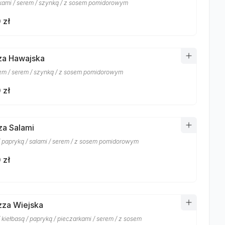
kami / serem / szynką / z sosem pomidorowym
 zł
zza Hawajska
m / serem / szynką / z sosem pomidorowym
 zł
zza Salami
/ papryką / salami / serem / z sosem pomidorowym
 zł
izza Wiejska
 kiełbasą / papryką / pieczarkami / serem / z sosem