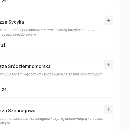
 zł
izza Sycylia
mi mozzarelli / pomidorem / serem / świeżą bazylią / zielonym
 z sosem pomidorowym
 zł
izza Śródziemnomorska
ami / łososiem wędzonym / tuńczykiem / z sosem pomidorowym
 zł
izza Szparagowa
 serem mozzarella / szparagami / szynką dojrzewającą / z sosem
rowym