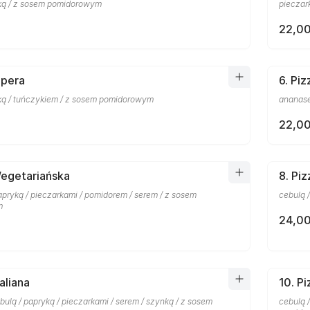
ką / z sosem pomidorowym
pieczar
22,00
Opera
6. Pi
ką / tuńczykiem / z sosem pomidorowym
ananase
22,00
Wegetariańska
8. Pi
apryką / pieczarkami / pomidorem / serem / z sosem
cebulą 
m
24,00
taliana
10. P
ulą / papryką / pieczarkami / serem / szynką / z sosem
cebulą /