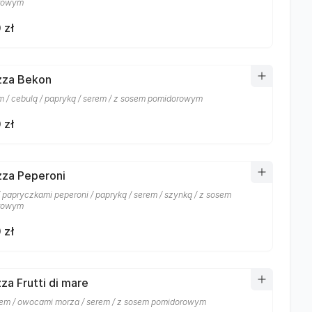
rowym
 zł
izza Bekon
 / cebulą / papryką / serem / z sosem pomidorowym
 zł
izza Peperoni
/ papryczkami peperoni / papryką / serem / szynką / z sosem
rowym
 zł
zza Frutti di mare
em / owocami morza / serem / z sosem pomidorowym