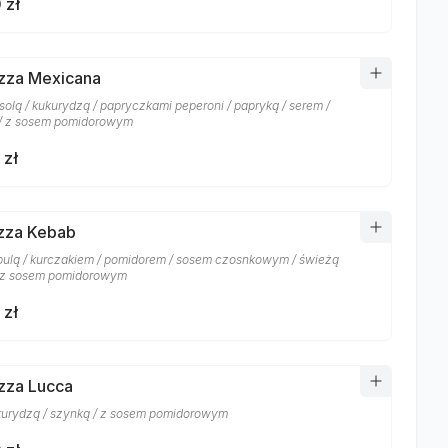
 zł
izza Mexicana
fasolą / kukurydzą / papryczkami peperoni / papryką / serem /
/ z sosem pomidorowym
 zł
izza Kebab
ebulą / kurczakiem / pomidorem / sosem czosnkowym / świeżą
/ z sosem pomidorowym
 zł
izza Lucca
ukurydzą / szynką / z sosem pomidorowym