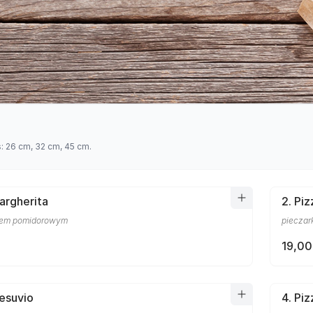
s: 26 cm, 32 cm, 45 cm.
Margherita
2. Piz
osem pomidorowym
pieczar
19,00
Vesuvio
4. Pi