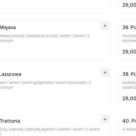
29,00
 Mięsna
36. P
ełbasą wiejską / podwójną szynką / salami / serem / z
mozzare
dorowym
dojrzew
29,00
 Lazurowa
38. P
lami / serem / serem gorgonzola / serem mozzarella / z
podwójn
dorowym
sosem p
29,00
Trattoria
40. P
ną / papryką / papryką peperoni / salami / serem / z sosem
4 dowol
m