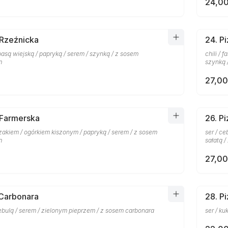
24,00
 Rzeźnicka
24. P
basą wiejską / papryką / serem / szynką / z sosem
chili / 
m
szynką 
27,00
 Farmerska
26. P
zakiem / ogórkiem kiszonym / papryką / serem / z sosem
ser / c
m
sałatą 
27,00
 Carbonara
28. P
ebulą / serem / zielonym pieprzem / z sosem carbonara
ser / k