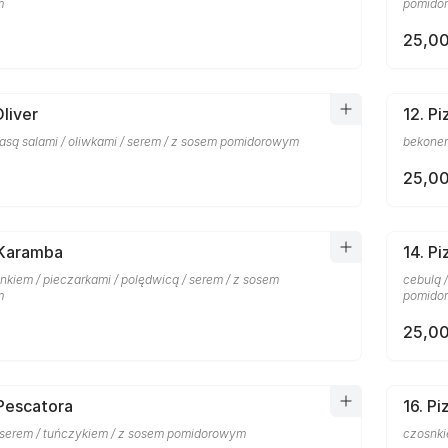
m
pomido
25,00
Oliver
12. P
basą salami / oliwkami / serem / z sosem pomidorowym
bekonem
25,00
 Karamba
14. P
nkiem / pieczarkami / polędwicą / serem / z sosem
cebulą 
m
pomido
25,00
 Pescatora
16. Pi
 serem / tuńczykiem / z sosem pomidorowym
czosnki