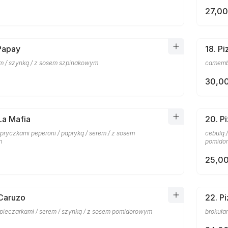
27,00
 Papay
18. P
em / szynką / z sosem szpinakowym
camembe
30,00
La Mafia
20. P
pryczkami peperoni / papryką / serem / z sosem
cebulą 
m
pomido
25,00
 Caruzo
22. P
 pieczarkami / serem / szynką / z sosem pomidorowym
brokuła