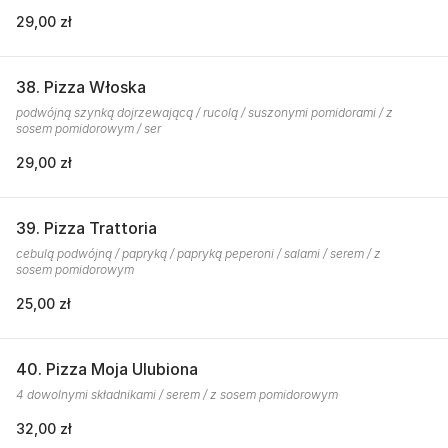
29,00 zł
38. Pizza Włoska
podwójną szynką dojrzewającą / rucolą / suszonymi pomidorami / z
sosem pomidorowym / ser
29,00 zł
39. Pizza Trattoria
cebulą podwójną / papryką / papryką peperoni / salami / serem / z
sosem pomidorowym
25,00 zł
40. Pizza Moja Ulubiona
4 dowolnymi składnikami / serem / z sosem pomidorowym
32,00 zł