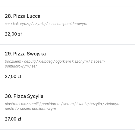
28. Pizza Lucca
ser / kukurydzą / szynką / z sosem pomidorowym
22,00 zł
29. Pizza Swojska
boczkiem / cebulą / kiełbasą / ogórkiem kiszonym / z sosem
pomidorowym / ser
27,00 zł
30. Pizza Sycylia
plastrami mozzarelli / pomidorem / serem / świeżą bazylią / zielonym
pesto / z sosem pomidorowym
27,00 zł