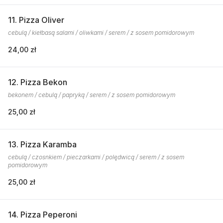
11. Pizza Oliver
cebulą / kiełbasą salami / oliwkami / serem / z sosem pomidorowym
24,00 zł
12. Pizza Bekon
bekonem / cebulą / papryką / serem / z sosem pomidorowym
25,00 zł
13. Pizza Karamba
cebulą / czosnkiem / pieczarkami / polędwicą / serem / z sosem
pomidorowym
25,00 zł
14. Pizza Peperoni