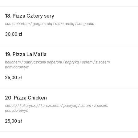
18. Pizza Cztery sery
camembertem / gorgonzolą / mozzarellą / ser gouda
30,00 zł
19. Pizza La Mafia
bekonem / papryczkami peperoni / papryką / serem / z sosem
pomidorowym
25,00 zł
20. Pizza Chicken
cebulą / kukurydzą / kurczakiem / papryką / serem / z sosem
pomidorowym
25,00 zł