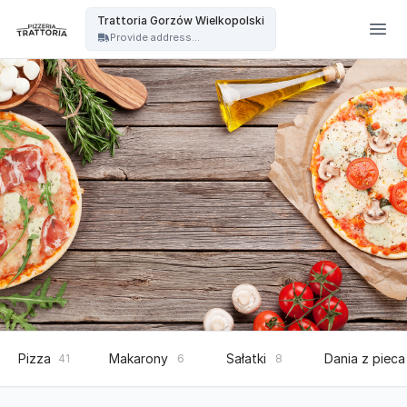
Trattoria - Trattoria Gorzów Wielkopolski
Trattoria Gorzów Wielkopolski
Provide address...
Pizza
Makarony
Sałatki
Dania z pieca
41
6
8