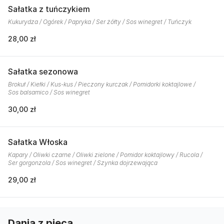
Sałatka z tuńczykiem
Kukurydza / Ogórek / Papryka / Ser żółty / Sos winegret / Tuńczyk
28,00 zł
Sałatka sezonowa
Brokuł / Kiełki / Kus-kus / Pieczony kurczak / Pomidorki koktajlowe /
Sos balsamico / Sos winegret
30,00 zł
Sałatka Włoska
Kapary / Oliwki czarne / Oliwki zielone / Pomidor koktajlowy / Rucola /
Ser gorgonzola / Sos winegret / Szynka dojrzewająca
29,00 zł
Dania z pieca