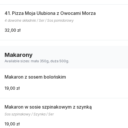
41. Pizza Moja Ulubiona z Owocami Morza
4 dowolne składniki / Ser / Sos pomidorowy
32,00 zł
Makarony
Available sizes: mała 350g, duża 500g.
Makaron z sosem bolońskim
19,00 zł
Makaron w sosie szpinakowym z szynką
Sos szpinakowy / Szynka / Ser
19,00 zł