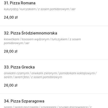
31. Pizza Romana
kukurydzą / kurczakiem / z sosem pomidorowym / ser
24,00 zł
32. Pizza Śródziemnomorska
krewetkami / łososiem wędzonym / tuńczykiem / z sosem
pomidorowym / ser
28,00 zł
33. Pizza Grecka
oliwkami czarnymi / oliwkami zielonymi / pomidorkami koktajlowymi /
serem / serem feta / z sosem pomidorowym
26,00 zł
34. Pizza Szparagowa
serem / serem mozzarella / szparagami / szynką dojrzewającą / z