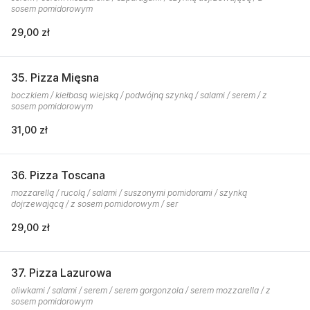
sosem pomidorowym
29,00 zł
35. Pizza Mięsna
boczkiem / kiełbasą wiejską / podwójną szynką / salami / serem / z
sosem pomidorowym
31,00 zł
36. Pizza Toscana
mozzarellą / rucolą / salami / suszonymi pomidorami / szynką
dojrzewającą / z sosem pomidorowym / ser
29,00 zł
37. Pizza Lazurowa
oliwkami / salami / serem / serem gorgonzola / serem mozzarella / z
sosem pomidorowym