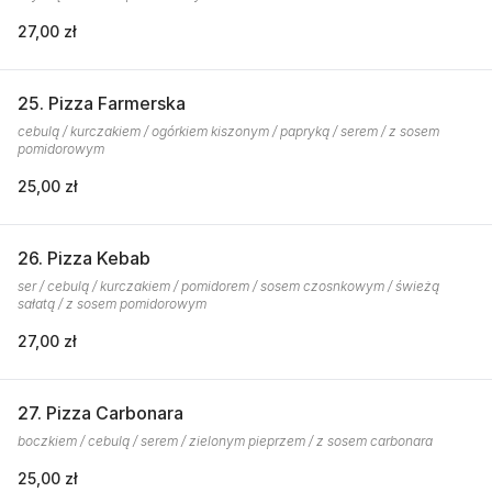
27,00 zł
25. Pizza Farmerska
cebulą / kurczakiem / ogórkiem kiszonym / papryką / serem / z sosem
pomidorowym
25,00 zł
26. Pizza Kebab
ser / cebulą / kurczakiem / pomidorem / sosem czosnkowym / świeżą
sałatą / z sosem pomidorowym
27,00 zł
27. Pizza Carbonara
boczkiem / cebulą / serem / zielonym pieprzem / z sosem carbonara
25,00 zł