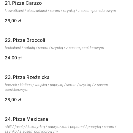
21. Pizza Caruzo
krewetkami / pieczarkami / serem / szynką / z sosem pomidorowym
26,00 zł
22. Pizza Broccoli
brokułami / cebulą / serem / szynką / z sosem pomidorowym
24,00 zł
23. Pizza Rzeźnicka
boczek / kiełbasą wiejską / papryką / serem / szynką / z sosem
pomidorowym
28,00 zł
24. Pizza Mexicana
chili / fasolą / kukurydzą / papryczkami peperoni / papryką / serem /
szynką / z sosem pomidorowym