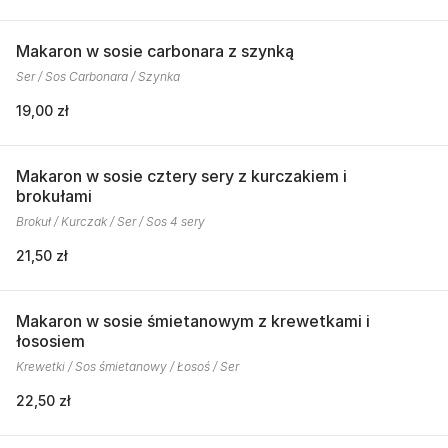
Makaron w sosie carbonara z szynką
Ser / Sos Carbonara / Szynka
19,00 zł
Makaron w sosie cztery sery z kurczakiem i
brokułami
Brokuł / Kurczak / Ser / Sos 4 sery
21,50 zł
Makaron w sosie śmietanowym z krewetkami i
łososiem
Krewetki / Sos śmietanowy / Łosoś / Ser
22,50 zł