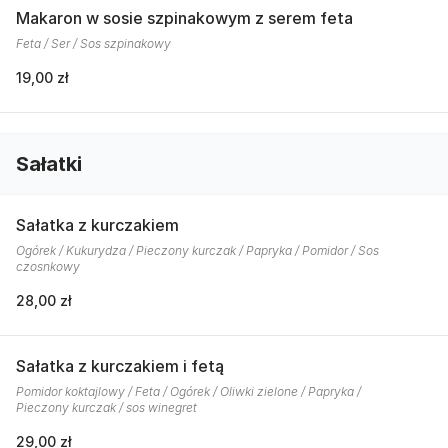
Makaron w sosie szpinakowym z serem feta
Feta / Ser / Sos szpinakowy
19,00 zł
Sałatki
Sałatka z kurczakiem
Ogórek / Kukurydza / Pieczony kurczak / Papryka / Pomidor / Sos
czosnkowy
28,00 zł
Sałatka z kurczakiem i fetą
Pomidor koktajlowy / Feta / Ogórek / Oliwki zielone / Papryka /
Pieczony kurczak / sos winegret
29,00 zł