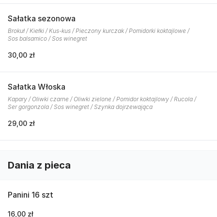
Sałatka sezonowa
Brokuł / Kiełki / Kus-kus / Pieczony kurczak / Pomidorki koktajlowe /
Sos balsamico / Sos winegret
30,00 zł
Sałatka Włoska
Kapary / Oliwki czarne / Oliwki zielone / Pomidor koktajlowy / Rucola /
Ser gorgonzola / Sos winegret / Szynka dojrzewająca
29,00 zł
Dania z pieca
Panini 16 szt
16,00 zł