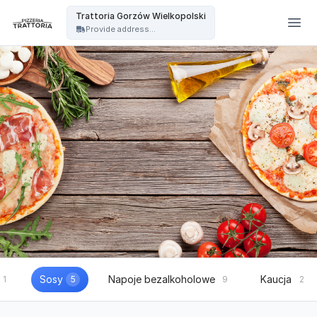
Trattoria - Trattoria Gorzów Wielkopolski
Trattoria Gorzów Wielkopolski
Provide address...
Sosy
Napoje bezalkoholowe
Kaucja
1
5
9
2