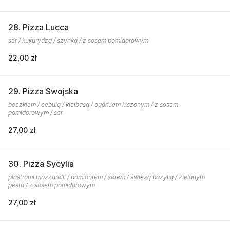
28. Pizza Lucca
ser / kukurydzą / szynką / z sosem pomidorowym
22,00 zł
29. Pizza Swojska
boczkiem / cebulą / kiełbasą / ogórkiem kiszonym / z sosem
pomidorowym / ser
27,00 zł
30. Pizza Sycylia
plastrami mozzarelli / pomidorem / serem / świeżą bazylią / zielonym
pesto / z sosem pomidorowym
27,00 zł