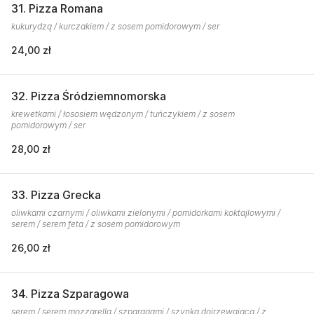
31. Pizza Romana
kukurydzą / kurczakiem / z sosem pomidorowym / ser
24,00 zł
32. Pizza Śródziemnomorska
krewetkami / łososiem wędzonym / tuńczykiem / z sosem
pomidorowym / ser
28,00 zł
33. Pizza Grecka
oliwkami czarnymi / oliwkami zielonymi / pomidorkami koktajlowymi /
serem / serem feta / z sosem pomidorowym
26,00 zł
34. Pizza Szparagowa
serem / serem mozzarella / szparagami / szynką dojrzewającą / z