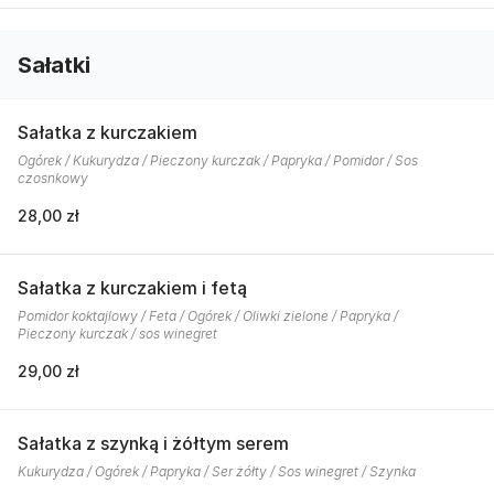
Sałatki
Sałatka z kurczakiem
Ogórek / Kukurydza / Pieczony kurczak / Papryka / Pomidor / Sos
czosnkowy
28,00 zł
Sałatka z kurczakiem i fetą
Pomidor koktajlowy / Feta / Ogórek / Oliwki zielone / Papryka /
Pieczony kurczak / sos winegret
29,00 zł
Sałatka z szynką i żółtym serem
Kukurydza / Ogórek / Papryka / Ser żółty / Sos winegret / Szynka