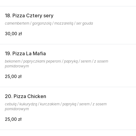
18. Pizza Cztery sery
camembertem / gorgonzolą / mozzarellą / ser gouda
30,00 zł
19. Pizza La Mafia
bekonem / papryczkami peperoni / papryką / serem / z sosem
pomidorowym
25,00 zł
20. Pizza Chicken
cebulą / kukurydzą / kurczakiem / papryką / serem / z sosem
pomidorowym
25,00 zł