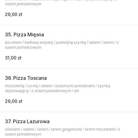
sosem pomidorowym
29,00 zł
35. Pizza Mięsna
boczkiem / kiełbasą wiejską / podwójną szynką / salami / serem / z
sosem pomidorowym
31,00 zł
36. Pizza Toscana
mozzarellą / rucolą / salami / suszonymi pomidorami / szynką
dojrzewającą / z sosem pomidorowym / ser
29,00 zł
37. Pizza Lazurowa
oliwkami / salami / serem / serem gorgonzola / serem mozzarella / z
sosem pomidorowym