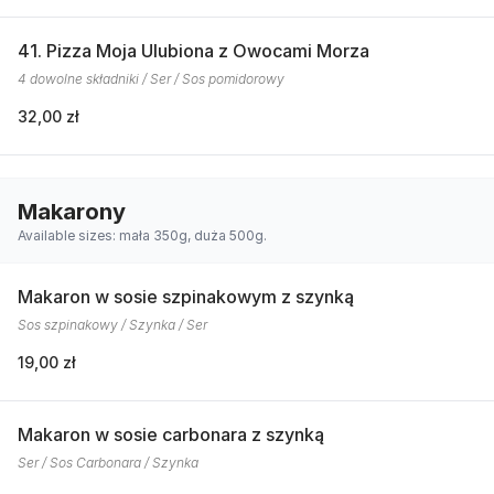
41. Pizza Moja Ulubiona z Owocami Morza
4 dowolne składniki / Ser / Sos pomidorowy
32,00 zł
Makarony
Available sizes: mała 350g, duża 500g.
Makaron w sosie szpinakowym z szynką
Sos szpinakowy / Szynka / Ser
19,00 zł
Makaron w sosie carbonara z szynką
Ser / Sos Carbonara / Szynka