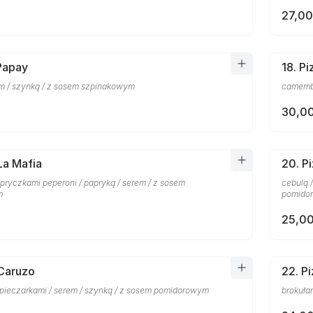
27,00
 Papay
18. P
em / szynką / z sosem szpinakowym
camembe
30,00
La Mafia
20. P
pryczkami peperoni / papryką / serem / z sosem
cebulą 
m
pomido
25,00
 Caruzo
22. P
 pieczarkami / serem / szynką / z sosem pomidorowym
brokuła