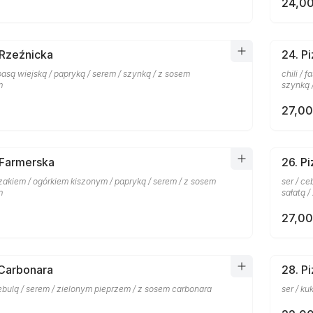
24,00
 Rzeźnicka
24. P
basą wiejską / papryką / serem / szynką / z sosem
chili / 
m
szynką 
27,00
 Farmerska
26. P
zakiem / ogórkiem kiszonym / papryką / serem / z sosem
ser / c
m
sałatą 
27,00
 Carbonara
28. P
ebulą / serem / zielonym pieprzem / z sosem carbonara
ser / k