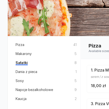
Pizza
41
Pizza
Available size
Makarony
5
Sałatki
8
1. Pizza 
Dania z pieca
1
serem / z s
Sosy
5
18,00 zł
Napoje bezalkoholowe
9
Kaucja
2
3. Pizza 