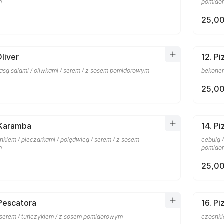
m
pomido
25,00
Oliver
12. P
basą salami / oliwkami / serem / z sosem pomidorowym
bekonem
25,00
 Karamba
14. P
nkiem / pieczarkami / polędwicą / serem / z sosem
cebulą 
m
pomido
25,00
 Pescatora
16. Pi
 serem / tuńczykiem / z sosem pomidorowym
czosnki