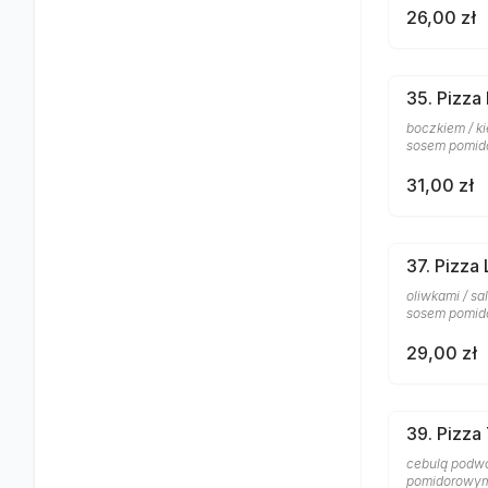
26,00 zł
35. Pizza
boczkiem / ki
sosem pomi
31,00 zł
37. Pizza
oliwkami / sa
sosem pomi
29,00 zł
39. Pizza 
cebulą podwój
pomidorowy