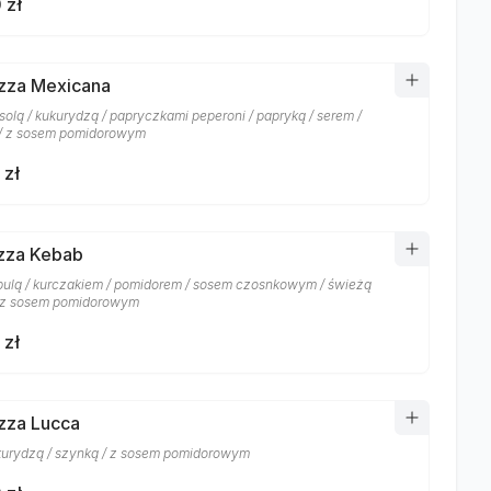
 zł
izza Mexicana
fasolą / kukurydzą / papryczkami peperoni / papryką / serem /
/ z sosem pomidorowym
 zł
izza Kebab
ebulą / kurczakiem / pomidorem / sosem czosnkowym / świeżą
/ z sosem pomidorowym
 zł
izza Lucca
ukurydzą / szynką / z sosem pomidorowym