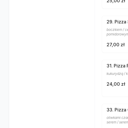
25,00 zł
29. Pizza
boczkiem / ce
pomidorowym 
27,00 zł
31. Pizza
kukurydzą / 
24,00 zł
33. Pizza
oliwkami czar
serem / sere