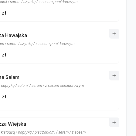
kami / serem / szynką / z sosem pomidorowym
 zł
zza Hawajska
m / serem / szynką / z sosem pomidorowym
 zł
zza Salami
/ papryką / salami / serem / z sosem pomidorowym
 zł
izza Wiejska
 kiełbasą / papryką / pieczarkami / serem / z sosem