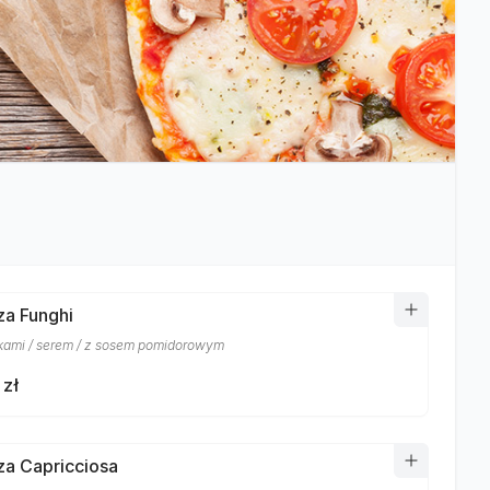
za Funghi
kami / serem / z sosem pomidorowym
 zł
zza Capricciosa