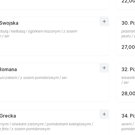
22,00
 Swojska
30. P
bulą / kiełbasą / ogórkiem kiszonym / z sosem
plastra
/ ser
pesto /
27,00
 Romana
32. P
kurczakiem / z sosem pomidorowym / ser
krewetk
/ ser
28,00
 Grecka
34. P
nymi / oliwkami zielonymi / pomidorkami koktajlowymi /
serem /
m feta / z sosem pomidorowym
pomido