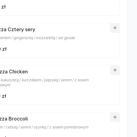
 zł
izza Cztery sery
rtem / gorgonzolą / mozzarellą / ser gouda
 zł
izza Chicken
/ kukurydzą / kurczakiem / papryką / serem / z sosem
rowym
 zł
izza Broccoli
mi / cebulą / serem / szynką / z sosem pomidorowym