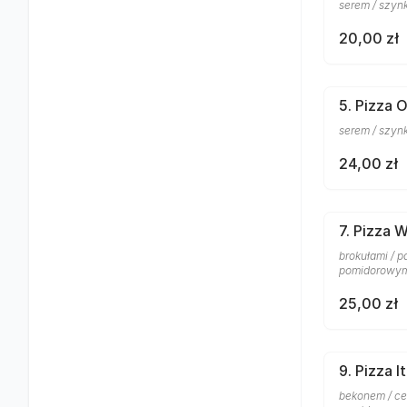
serem / szyn
20,00 zł
5. Pizza 
serem / szyn
24,00 zł
7. Pizza 
brokułami / p
pomidorowy
25,00 zł
9. Pizza I
bekonem / ceb