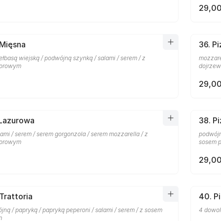
29,00
 Mięsna
36. P
ełbasą wiejską / podwójną szynką / salami / serem / z
mozzare
dorowym
dojrzew
29,00
 Lazurowa
38. P
lami / serem / serem gorgonzola / serem mozzarella / z
podwójn
dorowym
sosem p
29,00
Trattoria
40. P
ną / papryką / papryką peperoni / salami / serem / z sosem
4 dowol
m