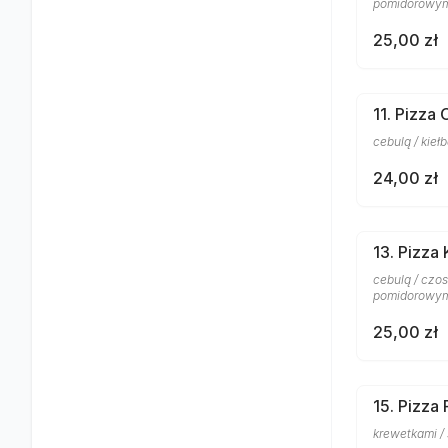
pomidorowy
25,00 zł
11. Pizza 
cebulą / kieł
24,00 zł
13. Pizza
cebulą / czos
pomidorowy
25,00 zł
15. Pizza
krewetkami /