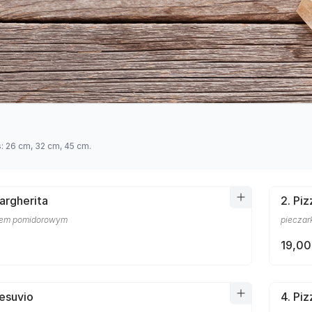
s: 26 cm, 32 cm, 45 cm.
Margherita
2. Piz
osem pomidorowym
pieczar
19,00
Vesuvio
4. Pi