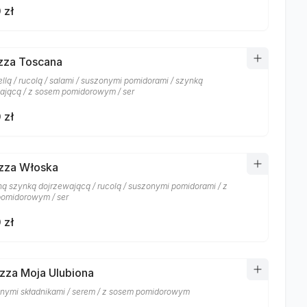
 zł
izza Toscana
llą / rucolą / salami / suszonymi pomidorami / szynką
ającą / z sosem pomidorowym / ser
 zł
izza Włoska
ą szynką dojrzewającą / rucolą / suszonymi pomidorami / z
omidorowym / ser
 zł
izza Moja Ulubiona
nymi składnikami / serem / z sosem pomidorowym