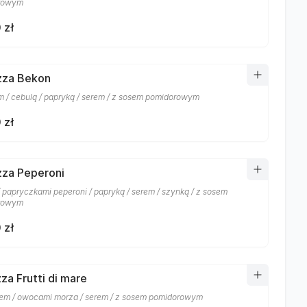
rowym
 zł
izza Bekon
 / cebulą / papryką / serem / z sosem pomidorowym
 zł
izza Peperoni
/ papryczkami peperoni / papryką / serem / szynką / z sosem
rowym
 zł
zza Frutti di mare
em / owocami morza / serem / z sosem pomidorowym