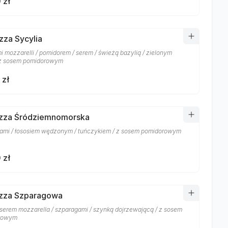
 zł
izza Sycylia
mi mozzarelli / pomidorem / serem / świeżą bazylią / zielonym
 z sosem pomidorowym
 zł
izza Śródziemnomorska
ami / łososiem wędzonym / tuńczykiem / z sosem pomidorowym
 zł
izza Szparagowa
 serem mozzarella / szparagami / szynką dojrzewającą / z sosem
rowym