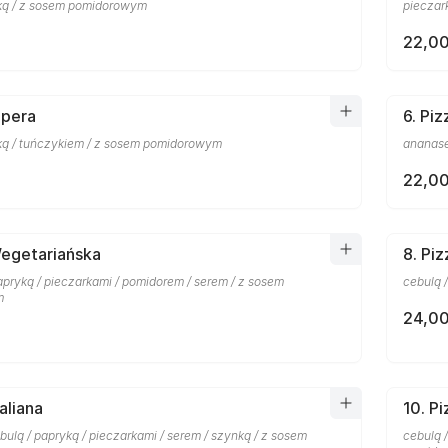
ką / z sosem pomidorowym
pieczar
22,00
Opera
6. Pi
ką / tuńczykiem / z sosem pomidorowym
ananase
22,00
Wegetariańska
8. Pi
apryką / pieczarkami / pomidorem / serem / z sosem
cebulą 
m
24,00
taliana
10. P
ulą / papryką / pieczarkami / serem / szynką / z sosem
cebulą /